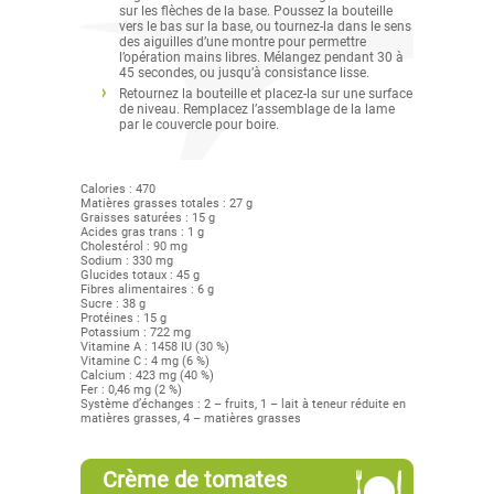
sur les flèches de la base. Poussez la bouteille
vers le bas sur la base, ou tournez-la dans le sens
des aiguilles d’une montre pour permettre
l’opération mains libres. Mélangez pendant 30 à
45 secondes, ou jusqu’à consistance lisse.
Retournez la bouteille et placez-la sur une surface
de niveau. Remplacez l’assemblage de la lame
par le couvercle pour boire.
Calories : 470
Matières grasses totales : 27 g
Graisses saturées : 15 g
Acides gras trans : 1 g
Cholestérol : 90 mg
Sodium : 330 mg
Glucides totaux : 45 g
Fibres alimentaires : 6 g
Sucre : 38 g
Protéines : 15 g
Potassium : 722 mg
Vitamine A : 1458 IU (30 %)
Vitamine C : 4 mg (6 %)
Calcium : 423 mg (40 %)
Fer : 0,46 mg (2 %)
Système d’échanges : 2 – fruits, 1 – lait à teneur réduite en
matières grasses, 4 – matières grasses
Crème de tomates