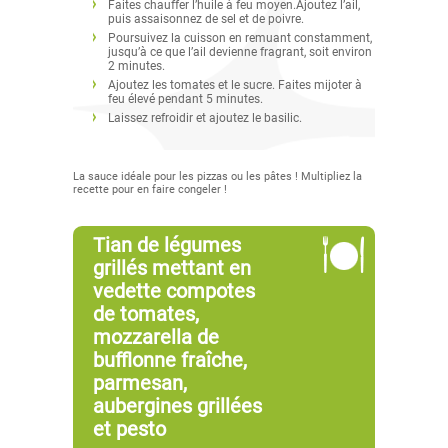
Faites chauffer l’huile à feu moyen.Ajoutez l’ail,
puis assaisonnez de sel et de poivre.
Poursuivez la cuisson en remuant constamment,
jusqu’à ce que l’ail devienne fragrant, soit environ
2 minutes.
Ajoutez les tomates et le sucre. Faites mijoter à
feu élevé pendant 5 minutes.
Laissez refroidir et ajoutez le basilic.
La sauce idéale pour les pizzas ou les pâtes ! Multipliez la
recette pour en faire congeler !
Tian de légumes
grillés mettant en
vedette compotes
de tomates,
mozzarella de
bufflonne fraîche,
parmesan,
aubergines grillées
et pesto