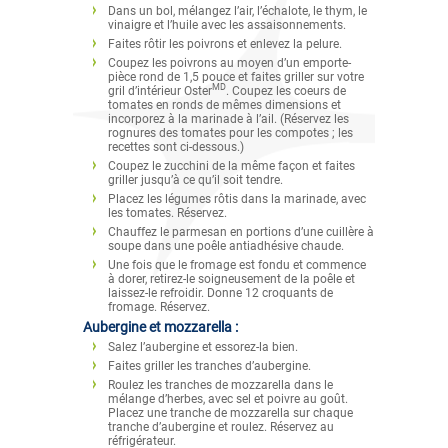
Dans un bol, mélangez l’air, l’échalote, le thym, le
vinaigre et l’huile avec les assaisonnements.
Faites rôtir les poivrons et enlevez la pelure.
Coupez les poivrons au moyen d’un emporte-
pièce rond de 1,5 pouce et faites griller sur votre
MD
gril d’intérieur Oster
. Coupez les coeurs de
tomates en ronds de mêmes dimensions et
incorporez à la marinade à l’ail. (Réservez les
rognures des tomates pour les compotes ; les
recettes sont ci-dessous.)
Coupez le zucchini de la même façon et faites
griller jusqu’à ce qu’il soit tendre.
Placez les légumes rôtis dans la marinade, avec
les tomates. Réservez.
Chauffez le parmesan en portions d’une cuillère à
soupe dans une poêle antiadhésive chaude.
Une fois que le fromage est fondu et commence
à dorer, retirez-le soigneusement de la poêle et
laissez-le refroidir. Donne 12 croquants de
fromage. Réservez.
Aubergine et mozzarella :
Salez l’aubergine et essorez-la bien.
Faites griller les tranches d’aubergine.
Roulez les tranches de mozzarella dans le
mélange d’herbes, avec sel et poivre au goût.
Placez une tranche de mozzarella sur chaque
tranche d’aubergine et roulez. Réservez au
réfrigérateur.