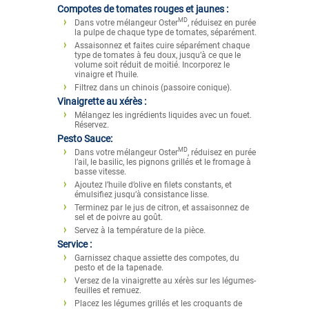
Compotes de tomates rouges et jaunes :
MD
Dans votre mélangeur Oster
, réduisez en purée
la pulpe de chaque type de tomates, séparément.
Assaisonnez et faites cuire séparément chaque
type de tomates à feu doux, jusqu’à ce que le
volume soit réduit de moitié. Incorporez le
vinaigre et l’huile.
Filtrez dans un chinois (passoire conique).
Vinaigrette au xérès :
Mélangez les ingrédients liquides avec un fouet.
Réservez.
Pesto Sauce:
MD
Dans votre mélangeur Oster
, réduisez en purée
l’ail, le basilic, les pignons grillés et le fromage à
basse vitesse.
Ajoutez l’huile d’olive en filets constants, et
émulsifiez jusqu’à consistance lisse.
Terminez par le jus de citron, et assaisonnez de
sel et de poivre au goût.
Servez à la température de la pièce.
Service :
Garnissez chaque assiette des compotes, du
pesto et de la tapenade.
Versez de la vinaigrette au xérès sur les légumes-
feuilles et remuez.
Placez les légumes grillés et les croquants de