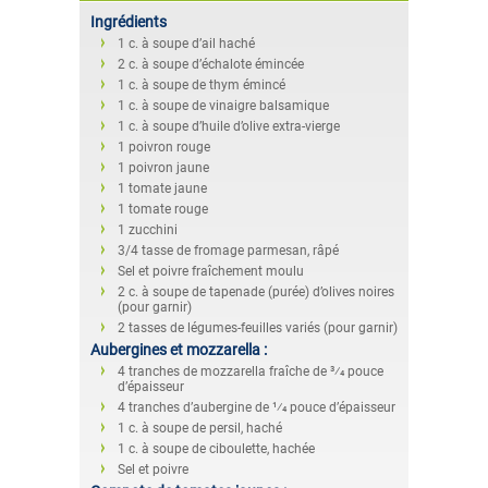
Ingrédients
1 c. à soupe d’ail haché
2 c. à soupe d’échalote émincée
1 c. à soupe de thym émincé
1 c. à soupe de vinaigre balsamique
1 c. à soupe d’huile d’olive extra-vierge
1 poivron rouge
1 poivron jaune
1 tomate jaune
1 tomate rouge
1 zucchini
3/4 tasse de fromage parmesan, râpé
Sel et poivre fraîchement moulu
2 c. à soupe de tapenade (purée) d’olives noires
(pour garnir)
2 tasses de légumes-feuilles variés (pour garnir)
Aubergines et mozzarella :
4 tranches de mozzarella fraîche de 3⁄4 pouce
d’épaisseur
4 tranches d’aubergine de 1⁄4 pouce d’épaisseur
1 c. à soupe de persil, haché
1 c. à soupe de ciboulette, hachée
Sel et poivre