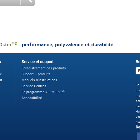
MD
Oster
:
performance, polyvalence et durabilité
s
Service et support
Re
Enregistrement des produits
ne
Support – produits
it
Manuels d’instructions
En 
Service Centres
que
MD
Le programme AIR MILES
ma
Accessibilité
des
dé
Her
Veu
plu
Re