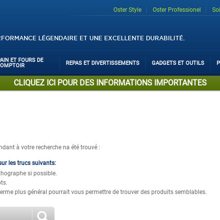
Oster Style
Oster Professionel
So
RFORMANCE LÉGENDAIRE ET UNE EXCELLENTE DURABILITÉ.
PAIN ET FOURS DE
REPAS ET DIVERTISSEMENTS
GADGETS ET OUTILS
P
COMPTOIR
CLIQUEZ ICI POUR DES INFORMATIONS IMPORTANTES
ant à votre recherche na été trouvé :
r les trucs suivants:
thographe si possible.
ts.
erme plus général pourrait vous permettre de trouver des produits semblables.