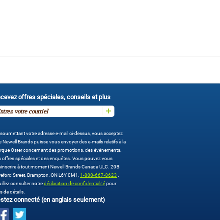
cevez offres spéciales, conseils et plus
soumettant votre adresse e-mail ci-dessus, vous acceptez
 Newell Brands puisse vous envoyer des e-mails relatifs à la
rque Oster concernant des promotions, des événements,
 offres spéciales et des enquêtes. Vous pouvez vous
sinscrire à tout moment Newell Brands Canada ULC. 20B
eford Street, Brampton, ON L6Y 0M1,
1-800-667-8623
.
illez consulter notre
déclaration de confidentialité
pour
s de détails.
stez connecté (en anglais seulement)