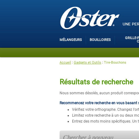
UNE PE
GRILLE-
MÉLANGEURS
BOUILLOIRES
Accueil
:
Gadgets et Outils
:
Tire-Bouchons
Résultats de recherche
Nous sommes désolés, aucun produit correspond
Recommencez votre recherche en vous basant su
Vérifiez votre orthographe. Changez l'or
Limitez votre recherche à un ou deux mo
Entrez des mots moins spécifiques. Un t