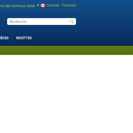
Canada - Français
ins des animaux Oster
IÈCES
RECETTES