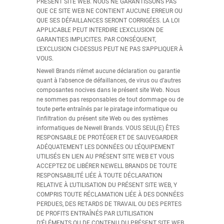
PRÉSENT SITE WEB. NOUS NE GARANTISSONS PAS
QUE CE SITE WEB NE CONTIENT AUCUNE ERREUR OU
QUE SES DÉFAILLANCES SERONT CORRIGÉES. LA LOI
APPLICABLE PEUT INTERDIRE L’EXCLUSION DE
GARANTIES IMPLICITES. PAR CONSÉQUENT,
L’EXCLUSION CI-DESSUS PEUT NE PAS S’APPLIQUER À
VOUS.
Newell Brands n'émet aucune déclaration ou garantie
quant à l’absence de défaillances, de virus ou d’autres
composantes nocives dans le présent site Web. Nous
ne sommes pas responsables de tout dommage ou de
toute perte entraînés par le piratage informatique ou
l’infiltration du présent site Web ou des systèmes
informatiques de Newell Brands. VOUS SEUL(E) ÊTES
RESPONSABLE DE PROTÉGER ET DE SAUVEGARDER
ADÉQUATEMENT LES DONNÉES OU L’ÉQUIPEMENT
UTILISÉS EN LIEN AU PRÉSENT SITE WEB ET VOUS
ACCEPTEZ DE LIBÉRER NEWELL BRANDS DE TOUTE
RESPONSABILITÉ LIÉE À TOUTE DÉCLARATION
RELATIVE À L’UTILISATION DU PRÉSENT SITE WEB, Y
COMPRIS TOUTE RÉCLAMATION LIÉE À DES DONNÉES
PERDUES, DES RETARDS DE TRAVAIL OU DES PERTES
DE PROFITS ENTRAÎNÉS PAR L’UTILISATION
D’ÉLÉMENTS OU DE CONTENU DU PRÉSENT SITE WEB.