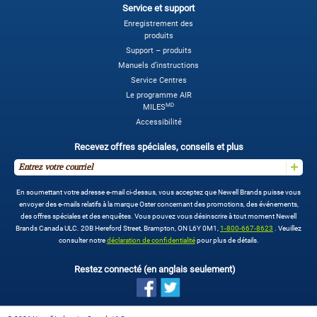
Service et support
Enregistrement des
produits
Support – produits
Manuels d’instructions
Service Centres
Le programme AIR
MD
MILES
Accessibilité
Recevez offres spéciales, conseils et plus
En soumettant votre adresse e-mail ci-dessus, vous acceptez que Newell Brands puisse vous
envoyer des e-mails relatifs à la marque Oster concernant des promotions, des événements,
des offres spéciales et des enquêtes. Vous pouvez vous désinscrire à tout moment Newell
Brands Canada ULC. 20B Hereford Street, Brampton, ON L6Y 0M1,
1-800-667-8623
. Veuillez
consulter notre
déclaration de confidentialité
pour plus de détails.
Restez connecté (en anglais seulement)