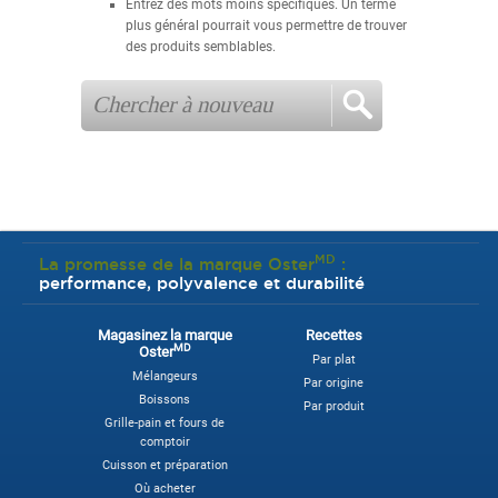
Entrez des mots moins spécifiques. Un terme
plus général pourrait vous permettre de trouver
des produits semblables.
MD
La promesse de la marque Oster
:
performance, polyvalence et durabilité
Magasinez la marque
Recettes
MD
Oster
Par plat
Mélangeurs
Par origine
Boissons
Par produit
Grille-pain et fours de
comptoir
Cuisson et préparation
Où acheter