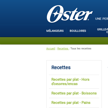
UNE PE
GRILLE-
MÉLANGEURS
BOUILLOIRES
Accueil
:
Recettes
:
Tous les recettes
Recettes
Recettes par plat - Hors
d’oeuvres/encas
Recettes par plat - Boissons
Recettes par plat - Pains