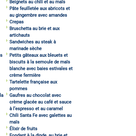
Beignets au chili et au maïs
Pâte feuilletée aux abricots et
au gingembre avec amandes
Crepas
Bruschetta au brie et aux
artichauts
Sandwiches au steak à
marinade sèche
es
Petits gâteaux aux bleuets et
biscuits à la semoule de maïs
blanche avec baies estivales et
crème fermière
Tartelette française aux
pommes
la
Gaufres au chocolat avec
crème glacée au café et sauce
à l’espresso et au caramel
Chili Santa Fe avec galettes au
maïs
Élixir de fruits
Fondant à la dinde, au brie et