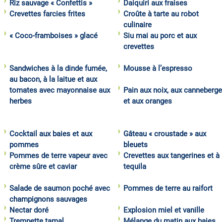
Riz sauvage « Confettis »
Daiquiri aux fraises
Crevettes farcies frites
Croûte à tarte au robot
culinaire
« Coco-framboises » glacé
Siu mai au porc et aux
crevettes
Sandwiches à la dinde fumée,
Mousse à l’espresso
au bacon, à la laitue et aux
tomates avec mayonnaise aux
Pain aux noix, aux canneberg
herbes
et aux oranges
Cocktail aux baies et aux
Gâteau « croustade » aux
pommes
bleuets
Pommes de terre vapeur avec
Crevettes aux tangerines et à 
crème sûre et caviar
tequila
Salade de saumon poché avec
Pommes de terre au raifort
champignons sauvages
Nectar doré
Explosion miel et vanille
Trempette tamal
Mélange du matin aux baies