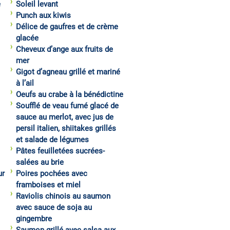
e
Soleil levant
Punch aux kiwis
Délice de gaufres et de crème
glacée
Cheveux d’ange aux fruits de
mer
Gigot d’agneau grillé et mariné
à l’ail
Oeufs au crabe à la bénédictine
Soufflé de veau fumé glacé de
sauce au merlot, avec jus de
persil italien, shiitakes grillés
et salade de légumes
Pâtes feuilletées sucrées-
salées au brie
ur
Poires pochées avec
framboises et miel
Raviolis chinois au saumon
avec sauce de soja au
gingembre