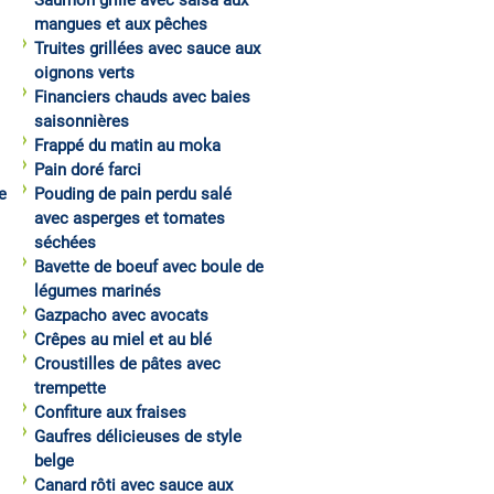
Saumon grillé avec salsa aux
mangues et aux pêches
Truites grillées avec sauce aux
oignons verts
Financiers chauds avec baies
saisonnières
Frappé du matin au moka
Pain doré farci
e
Pouding de pain perdu salé
avec asperges et tomates
séchées
Bavette de boeuf avec boule de
légumes marinés
Gazpacho avec avocats
Crêpes au miel et au blé
Croustilles de pâtes avec
trempette
Confiture aux fraises
Gaufres délicieuses de style
belge
Canard rôti avec sauce aux