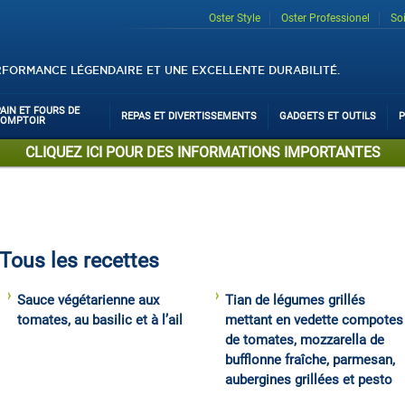
Oster Style
Oster Professionel
So
RFORMANCE LÉGENDAIRE ET UNE EXCELLENTE DURABILITÉ.
PAIN ET FOURS DE
REPAS ET DIVERTISSEMENTS
GADGETS ET OUTILS
P
COMPTOIR
CLIQUEZ ICI POUR DES INFORMATIONS IMPORTANTES
Tous les recettes
Sauce végétarienne aux
Tian de légumes grillés
tomates, au basilic et à l’ail
mettant en vedette compotes
de tomates, mozzarella de
bufflonne fraîche, parmesan,
aubergines grillées et pesto