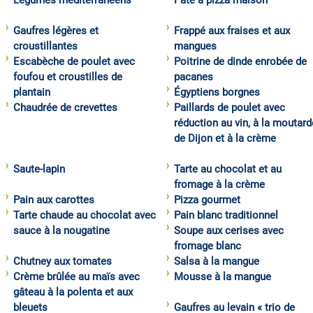
Légumes méditerranéens
Pâte à pizza maison
Gaufres légères et
Frappé aux fraises et aux
croustillantes
mangues
Escabèche de poulet avec
Poitrine de dinde enrobée de
foufou et croustilles de
pacanes
plantain
Égyptiens borgnes
Chaudrée de crevettes
Paillards de poulet avec
réduction au vin, à la moutard
de Dijon et à la crème
Saute-lapin
Tarte au chocolat et au
fromage à la crème
Pain aux carottes
Pizza gourmet
Tarte chaude au chocolat avec
Pain blanc traditionnel
sauce à la nougatine
Soupe aux cerises avec
fromage blanc
Chutney aux tomates
Salsa à la mangue
Crème brûlée au maïs avec
Mousse à la mangue
gâteau à la polenta et aux
bleuets
Gaufres au levain « trio de