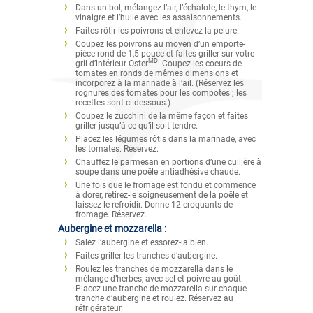
Dans un bol, mélangez l’air, l’échalote, le thym, le
vinaigre et l’huile avec les assaisonnements.
Faites rôtir les poivrons et enlevez la pelure.
Coupez les poivrons au moyen d’un emporte-
pièce rond de 1,5 pouce et faites griller sur votre
MD
gril d’intérieur Oster
. Coupez les coeurs de
tomates en ronds de mêmes dimensions et
incorporez à la marinade à l’ail. (Réservez les
rognures des tomates pour les compotes ; les
recettes sont ci-dessous.)
Coupez le zucchini de la même façon et faites
griller jusqu’à ce qu’il soit tendre.
Placez les légumes rôtis dans la marinade, avec
les tomates. Réservez.
Chauffez le parmesan en portions d’une cuillère à
soupe dans une poêle antiadhésive chaude.
Une fois que le fromage est fondu et commence
à dorer, retirez-le soigneusement de la poêle et
laissez-le refroidir. Donne 12 croquants de
fromage. Réservez.
Aubergine et mozzarella :
Salez l’aubergine et essorez-la bien.
Faites griller les tranches d’aubergine.
Roulez les tranches de mozzarella dans le
mélange d’herbes, avec sel et poivre au goût.
Placez une tranche de mozzarella sur chaque
tranche d’aubergine et roulez. Réservez au
réfrigérateur.