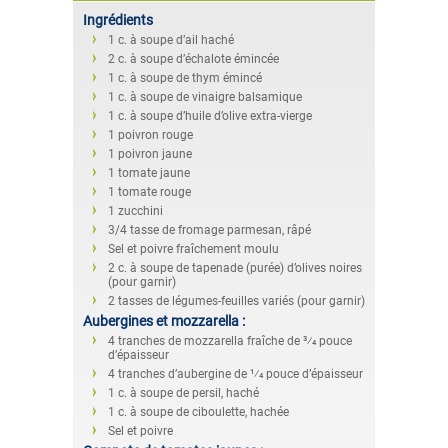
Ingrédients
1 c. à soupe d’ail haché
2 c. à soupe d’échalote émincée
1 c. à soupe de thym émincé
1 c. à soupe de vinaigre balsamique
1 c. à soupe d’huile d’olive extra-vierge
1 poivron rouge
1 poivron jaune
1 tomate jaune
1 tomate rouge
1 zucchini
3/4 tasse de fromage parmesan, râpé
Sel et poivre fraîchement moulu
2 c. à soupe de tapenade (purée) d’olives noires
(pour garnir)
2 tasses de légumes-feuilles variés (pour garnir)
Aubergines et mozzarella :
4 tranches de mozzarella fraîche de 3⁄4 pouce
d’épaisseur
4 tranches d’aubergine de 1⁄4 pouce d’épaisseur
1 c. à soupe de persil, haché
1 c. à soupe de ciboulette, hachée
Sel et poivre