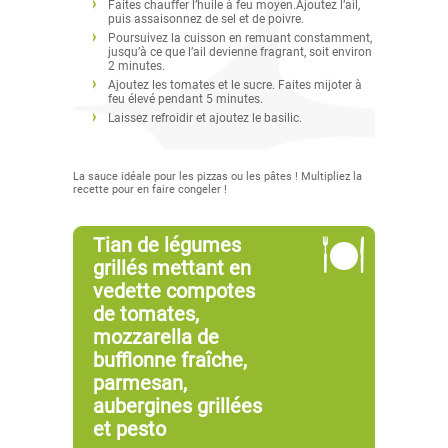
Faites chauffer l’huile à feu moyen.Ajoutez l’ail,
puis assaisonnez de sel et de poivre.
Poursuivez la cuisson en remuant constamment,
jusqu’à ce que l’ail devienne fragrant, soit environ
2 minutes.
Ajoutez les tomates et le sucre. Faites mijoter à
feu élevé pendant 5 minutes.
Laissez refroidir et ajoutez le basilic.
La sauce idéale pour les pizzas ou les pâtes ! Multipliez la
recette pour en faire congeler !
Tian de légumes
grillés mettant en
vedette compotes
de tomates,
mozzarella de
bufflonne fraîche,
parmesan,
aubergines grillées
et pesto