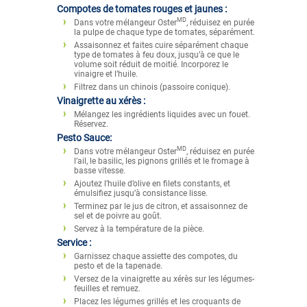
Compotes de tomates rouges et jaunes :
MD
Dans votre mélangeur Oster
, réduisez en purée
la pulpe de chaque type de tomates, séparément.
Assaisonnez et faites cuire séparément chaque
type de tomates à feu doux, jusqu’à ce que le
volume soit réduit de moitié. Incorporez le
vinaigre et l’huile.
Filtrez dans un chinois (passoire conique).
Vinaigrette au xérès :
Mélangez les ingrédients liquides avec un fouet.
Réservez.
Pesto Sauce:
MD
Dans votre mélangeur Oster
, réduisez en purée
l’ail, le basilic, les pignons grillés et le fromage à
basse vitesse.
Ajoutez l’huile d’olive en filets constants, et
émulsifiez jusqu’à consistance lisse.
Terminez par le jus de citron, et assaisonnez de
sel et de poivre au goût.
Servez à la température de la pièce.
Service :
Garnissez chaque assiette des compotes, du
pesto et de la tapenade.
Versez de la vinaigrette au xérès sur les légumes-
feuilles et remuez.
Placez les légumes grillés et les croquants de