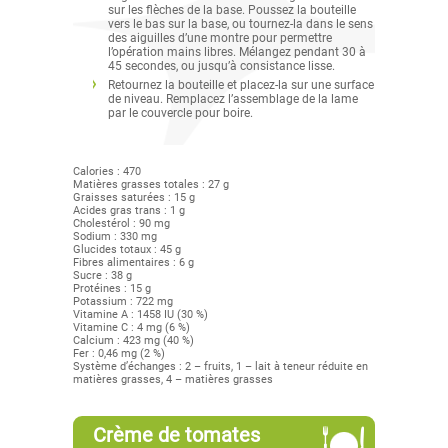
sur les flèches de la base. Poussez la bouteille
vers le bas sur la base, ou tournez-la dans le sens
des aiguilles d’une montre pour permettre
l’opération mains libres. Mélangez pendant 30 à
45 secondes, ou jusqu’à consistance lisse.
Retournez la bouteille et placez-la sur une surface
de niveau. Remplacez l’assemblage de la lame
par le couvercle pour boire.
Calories : 470
Matières grasses totales : 27 g
Graisses saturées : 15 g
Acides gras trans : 1 g
Cholestérol : 90 mg
Sodium : 330 mg
Glucides totaux : 45 g
Fibres alimentaires : 6 g
Sucre : 38 g
Protéines : 15 g
Potassium : 722 mg
Vitamine A : 1458 IU (30 %)
Vitamine C : 4 mg (6 %)
Calcium : 423 mg (40 %)
Fer : 0,46 mg (2 %)
Système d’échanges : 2 – fruits, 1 – lait à teneur réduite en
matières grasses, 4 – matières grasses
Crème de tomates