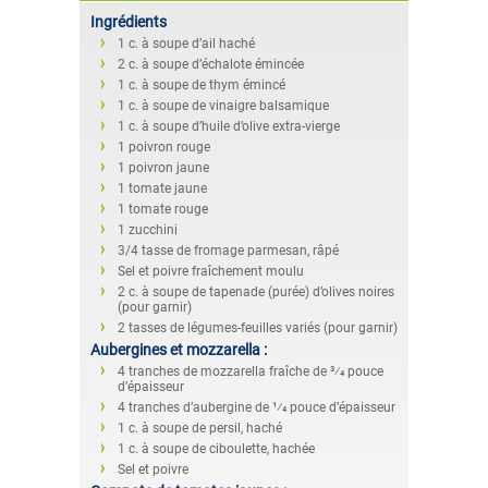
Ingrédients
1 c. à soupe d’ail haché
2 c. à soupe d’échalote émincée
1 c. à soupe de thym émincé
1 c. à soupe de vinaigre balsamique
1 c. à soupe d’huile d’olive extra-vierge
1 poivron rouge
1 poivron jaune
1 tomate jaune
1 tomate rouge
1 zucchini
3/4 tasse de fromage parmesan, râpé
Sel et poivre fraîchement moulu
2 c. à soupe de tapenade (purée) d’olives noires
(pour garnir)
2 tasses de légumes-feuilles variés (pour garnir)
Aubergines et mozzarella :
4 tranches de mozzarella fraîche de 3⁄4 pouce
d’épaisseur
4 tranches d’aubergine de 1⁄4 pouce d’épaisseur
1 c. à soupe de persil, haché
1 c. à soupe de ciboulette, hachée
Sel et poivre