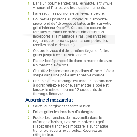
Dans un bol, mélangez l’air, l’échalote, le thym, le
vinaigre et l’huile avec les assaisonnements.
Faites rôtir les poivrons et enlevez la pelure.
Coupez les poivrons au moyen d’un emporte-
pièce rond de 1,5 pouce et faites griller sur votre
MD
gril d’intérieur Oster
. Coupez les coeurs de
tomates en ronds de mêmes dimensions et
incorporez à la marinade à l’ail. (Réservez les
rognures des tomates pour les compotes ; les
recettes sont ci-dessous.)
Coupez le zucchini de la même façon et faites
griller jusqu’à ce qu’il soit tendre.
Placez les légumes rôtis dans la marinade, avec
les tomates. Réservez.
Chauffez le parmesan en portions d’une cuillère à
soupe dans une poêle antiadhésive chaude.
Une fois que le fromage est fondu et commence
à dorer, retirez-le soigneusement de la poêle et
laissez-le refroidir. Donne 12 croquants de
fromage. Réservez.
Aubergine et mozzarella :
Salez l’aubergine et essorez-la bien.
Faites griller les tranches d’aubergine.
Roulez les tranches de mozzarella dans le
mélange d’herbes, avec sel et poivre au goût.
Placez une tranche de mozzarella sur chaque
tranche d’aubergine et roulez. Réservez au
réfrigérateur.