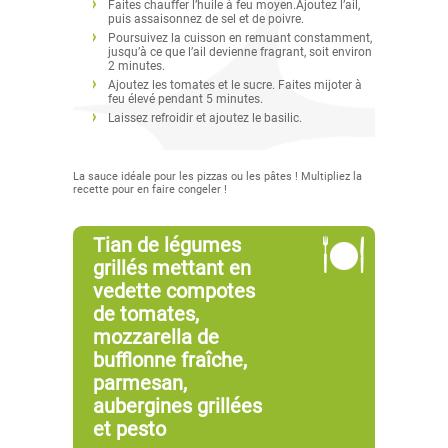
Faites chauffer l’huile à feu moyen.Ajoutez l’ail,
puis assaisonnez de sel et de poivre.
Poursuivez la cuisson en remuant constamment,
jusqu’à ce que l’ail devienne fragrant, soit environ
2 minutes.
Ajoutez les tomates et le sucre. Faites mijoter à
feu élevé pendant 5 minutes.
Laissez refroidir et ajoutez le basilic.
La sauce idéale pour les pizzas ou les pâtes ! Multipliez la
recette pour en faire congeler !
Tian de légumes
grillés mettant en
vedette compotes
de tomates,
mozzarella de
bufflonne fraîche,
parmesan,
aubergines grillées
et pesto