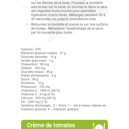
sur les flèches de la base. Poussez la bouteille
vers le bas sur la base, ou tournez-la dans le sens
des aiguilles d’une montre pour permettre
l’opération mains libres. Mélangez pendant 30 à
45 secondes, ou jusqu’à consistance lisse.
Retournez la bouteille et placez-la sur une surface
de niveau. Remplacez l’assemblage de la lame
par le couvercle pour boire.
Calories : 470
Matières grasses totales : 27 g
Graisses saturées : 15 g
Acides gras trans : 1 g
Cholestérol : 90 mg
Sodium : 330 mg
Glucides totaux : 45 g
Fibres alimentaires : 6 g
Sucre : 38 g
Protéines : 15 g
Potassium : 722 mg
Vitamine A : 1458 IU (30 %)
Vitamine C : 4 mg (6 %)
Calcium : 423 mg (40 %)
Fer : 0,46 mg (2 %)
Système d’échanges : 2 – fruits, 1 – lait à teneur réduite en
matières grasses, 4 – matières grasses
Crème de tomates