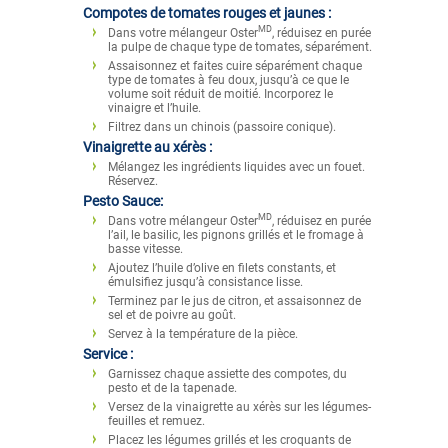
Compotes de tomates rouges et jaunes :
MD
Dans votre mélangeur Oster
, réduisez en purée
la pulpe de chaque type de tomates, séparément.
Assaisonnez et faites cuire séparément chaque
type de tomates à feu doux, jusqu’à ce que le
volume soit réduit de moitié. Incorporez le
vinaigre et l’huile.
Filtrez dans un chinois (passoire conique).
Vinaigrette au xérès :
Mélangez les ingrédients liquides avec un fouet.
Réservez.
Pesto Sauce:
MD
Dans votre mélangeur Oster
, réduisez en purée
l’ail, le basilic, les pignons grillés et le fromage à
basse vitesse.
Ajoutez l’huile d’olive en filets constants, et
émulsifiez jusqu’à consistance lisse.
Terminez par le jus de citron, et assaisonnez de
sel et de poivre au goût.
Servez à la température de la pièce.
Service :
Garnissez chaque assiette des compotes, du
pesto et de la tapenade.
Versez de la vinaigrette au xérès sur les légumes-
feuilles et remuez.
Placez les légumes grillés et les croquants de