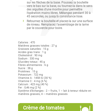
sur les flèches de la base. Poussez la bouteille
vers le bas sur la base, ou tournez-la dans le sens
des aiguilles d’une montre pour permettre
l’opération mains libres. Mélangez pendant 30 à
45 secondes, ou jusqu’à consistance lisse.
Retournez la bouteille et placez-la sur une surface
de niveau. Remplacez l’assemblage de la lame
par le couvercle pour boire.
Calories : 470
Matières grasses totales : 27 g
Graisses saturées : 15 g
Acides gras trans : 1 g
Cholestérol : 90 mg
Sodium : 330 mg
Glucides totaux : 45 g
Fibres alimentaires : 6 g
Sucre : 38 g
Protéines : 15 g
Potassium : 722 mg
Vitamine A : 1458 IU (30 %)
Vitamine C : 4 mg (6 %)
Calcium : 423 mg (40 %)
Fer : 0,46 mg (2 %)
Système d’échanges : 2 – fruits, 1 – lait à teneur réduite en
matières grasses, 4 – matières grasses
Crème de tomates