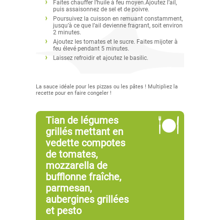
Faites chauffer l’huile à feu moyen.Ajoutez l’ail,
puis assaisonnez de sel et de poivre.
Poursuivez la cuisson en remuant constamment,
jusqu’à ce que l’ail devienne fragrant, soit environ
2 minutes.
Ajoutez les tomates et le sucre. Faites mijoter à
feu élevé pendant 5 minutes.
Laissez refroidir et ajoutez le basilic.
La sauce idéale pour les pizzas ou les pâtes ! Multipliez la
recette pour en faire congeler !
Tian de légumes
grillés mettant en
vedette compotes
de tomates,
mozzarella de
bufflonne fraîche,
parmesan,
aubergines grillées
et pesto