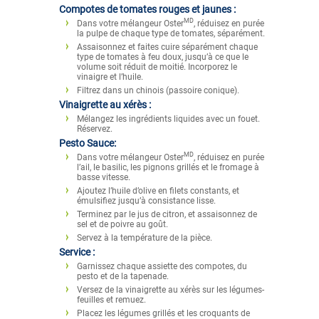
Compotes de tomates rouges et jaunes :
MD
Dans votre mélangeur Oster
, réduisez en purée
la pulpe de chaque type de tomates, séparément.
Assaisonnez et faites cuire séparément chaque
type de tomates à feu doux, jusqu’à ce que le
volume soit réduit de moitié. Incorporez le
vinaigre et l’huile.
Filtrez dans un chinois (passoire conique).
Vinaigrette au xérès :
Mélangez les ingrédients liquides avec un fouet.
Réservez.
Pesto Sauce:
MD
Dans votre mélangeur Oster
, réduisez en purée
l’ail, le basilic, les pignons grillés et le fromage à
basse vitesse.
Ajoutez l’huile d’olive en filets constants, et
émulsifiez jusqu’à consistance lisse.
Terminez par le jus de citron, et assaisonnez de
sel et de poivre au goût.
Servez à la température de la pièce.
Service :
Garnissez chaque assiette des compotes, du
pesto et de la tapenade.
Versez de la vinaigrette au xérès sur les légumes-
feuilles et remuez.
Placez les légumes grillés et les croquants de