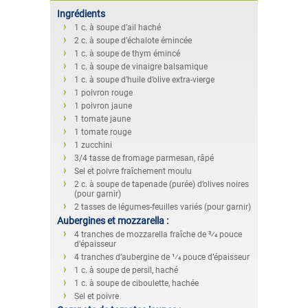
Ingrédients
1 c. à soupe d’ail haché
2 c. à soupe d’échalote émincée
1 c. à soupe de thym émincé
1 c. à soupe de vinaigre balsamique
1 c. à soupe d’huile d’olive extra-vierge
1 poivron rouge
1 poivron jaune
1 tomate jaune
1 tomate rouge
1 zucchini
3/4 tasse de fromage parmesan, râpé
Sel et poivre fraîchement moulu
2 c. à soupe de tapenade (purée) d’olives noires
(pour garnir)
2 tasses de légumes-feuilles variés (pour garnir)
Aubergines et mozzarella :
4 tranches de mozzarella fraîche de 3⁄4 pouce
d’épaisseur
4 tranches d’aubergine de 1⁄4 pouce d’épaisseur
1 c. à soupe de persil, haché
1 c. à soupe de ciboulette, hachée
Sel et poivre