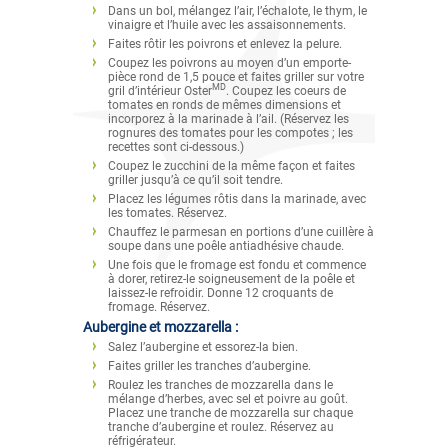
Dans un bol, mélangez l’air, l’échalote, le thym, le
vinaigre et l’huile avec les assaisonnements.
Faites rôtir les poivrons et enlevez la pelure.
Coupez les poivrons au moyen d’un emporte-
pièce rond de 1,5 pouce et faites griller sur votre
MD
gril d’intérieur Oster
. Coupez les coeurs de
tomates en ronds de mêmes dimensions et
incorporez à la marinade à l’ail. (Réservez les
rognures des tomates pour les compotes ; les
recettes sont ci-dessous.)
Coupez le zucchini de la même façon et faites
griller jusqu’à ce qu’il soit tendre.
Placez les légumes rôtis dans la marinade, avec
les tomates. Réservez.
Chauffez le parmesan en portions d’une cuillère à
soupe dans une poêle antiadhésive chaude.
Une fois que le fromage est fondu et commence
à dorer, retirez-le soigneusement de la poêle et
laissez-le refroidir. Donne 12 croquants de
fromage. Réservez.
Aubergine et mozzarella :
Salez l’aubergine et essorez-la bien.
Faites griller les tranches d’aubergine.
Roulez les tranches de mozzarella dans le
mélange d’herbes, avec sel et poivre au goût.
Placez une tranche de mozzarella sur chaque
tranche d’aubergine et roulez. Réservez au
réfrigérateur.