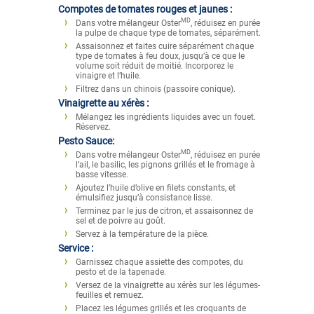
Compotes de tomates rouges et jaunes :
MD
Dans votre mélangeur Oster
, réduisez en purée
la pulpe de chaque type de tomates, séparément.
Assaisonnez et faites cuire séparément chaque
type de tomates à feu doux, jusqu’à ce que le
volume soit réduit de moitié. Incorporez le
vinaigre et l’huile.
Filtrez dans un chinois (passoire conique).
Vinaigrette au xérès :
Mélangez les ingrédients liquides avec un fouet.
Réservez.
Pesto Sauce:
MD
Dans votre mélangeur Oster
, réduisez en purée
l’ail, le basilic, les pignons grillés et le fromage à
basse vitesse.
Ajoutez l’huile d’olive en filets constants, et
émulsifiez jusqu’à consistance lisse.
Terminez par le jus de citron, et assaisonnez de
sel et de poivre au goût.
Servez à la température de la pièce.
Service :
Garnissez chaque assiette des compotes, du
pesto et de la tapenade.
Versez de la vinaigrette au xérès sur les légumes-
feuilles et remuez.
Placez les légumes grillés et les croquants de