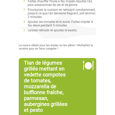
Faites chauffer l’huile à feu moyen.Ajoutez l’ail,
puis assaisonnez de sel et de poivre.
Poursuivez la cuisson en remuant constamment,
jusqu’à ce que l’ail devienne fragrant, soit environ
2 minutes.
Ajoutez les tomates et le sucre. Faites mijoter à
feu élevé pendant 5 minutes.
Laissez refroidir et ajoutez le basilic.
La sauce idéale pour les pizzas ou les pâtes ! Multipliez la
recette pour en faire congeler !
Tian de légumes
grillés mettant en
vedette compotes
de tomates,
mozzarella de
bufflonne fraîche,
parmesan,
aubergines grillées
et pesto