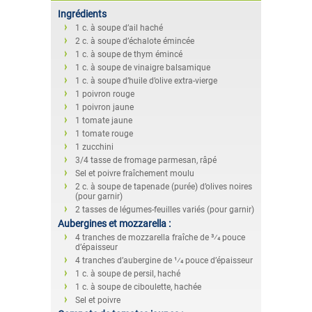
Ingrédients
1 c. à soupe d’ail haché
2 c. à soupe d’échalote émincée
1 c. à soupe de thym émincé
1 c. à soupe de vinaigre balsamique
1 c. à soupe d’huile d’olive extra-vierge
1 poivron rouge
1 poivron jaune
1 tomate jaune
1 tomate rouge
1 zucchini
3/4 tasse de fromage parmesan, râpé
Sel et poivre fraîchement moulu
2 c. à soupe de tapenade (purée) d’olives noires
(pour garnir)
2 tasses de légumes-feuilles variés (pour garnir)
Aubergines et mozzarella :
4 tranches de mozzarella fraîche de 3⁄4 pouce
d’épaisseur
4 tranches d’aubergine de 1⁄4 pouce d’épaisseur
1 c. à soupe de persil, haché
1 c. à soupe de ciboulette, hachée
Sel et poivre