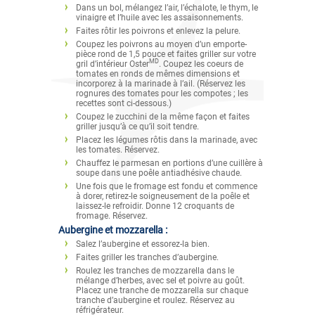
Dans un bol, mélangez l’air, l’échalote, le thym, le
vinaigre et l’huile avec les assaisonnements.
Faites rôtir les poivrons et enlevez la pelure.
Coupez les poivrons au moyen d’un emporte-
pièce rond de 1,5 pouce et faites griller sur votre
MD
gril d’intérieur Oster
. Coupez les coeurs de
tomates en ronds de mêmes dimensions et
incorporez à la marinade à l’ail. (Réservez les
rognures des tomates pour les compotes ; les
recettes sont ci-dessous.)
Coupez le zucchini de la même façon et faites
griller jusqu’à ce qu’il soit tendre.
Placez les légumes rôtis dans la marinade, avec
les tomates. Réservez.
Chauffez le parmesan en portions d’une cuillère à
soupe dans une poêle antiadhésive chaude.
Une fois que le fromage est fondu et commence
à dorer, retirez-le soigneusement de la poêle et
laissez-le refroidir. Donne 12 croquants de
fromage. Réservez.
Aubergine et mozzarella :
Salez l’aubergine et essorez-la bien.
Faites griller les tranches d’aubergine.
Roulez les tranches de mozzarella dans le
mélange d’herbes, avec sel et poivre au goût.
Placez une tranche de mozzarella sur chaque
tranche d’aubergine et roulez. Réservez au
réfrigérateur.