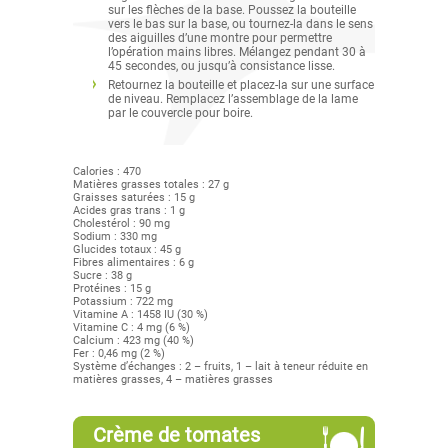
sur les flèches de la base. Poussez la bouteille
vers le bas sur la base, ou tournez-la dans le sens
des aiguilles d’une montre pour permettre
l’opération mains libres. Mélangez pendant 30 à
45 secondes, ou jusqu’à consistance lisse.
Retournez la bouteille et placez-la sur une surface
de niveau. Remplacez l’assemblage de la lame
par le couvercle pour boire.
Calories : 470
Matières grasses totales : 27 g
Graisses saturées : 15 g
Acides gras trans : 1 g
Cholestérol : 90 mg
Sodium : 330 mg
Glucides totaux : 45 g
Fibres alimentaires : 6 g
Sucre : 38 g
Protéines : 15 g
Potassium : 722 mg
Vitamine A : 1458 IU (30 %)
Vitamine C : 4 mg (6 %)
Calcium : 423 mg (40 %)
Fer : 0,46 mg (2 %)
Système d’échanges : 2 – fruits, 1 – lait à teneur réduite en
matières grasses, 4 – matières grasses
Crème de tomates