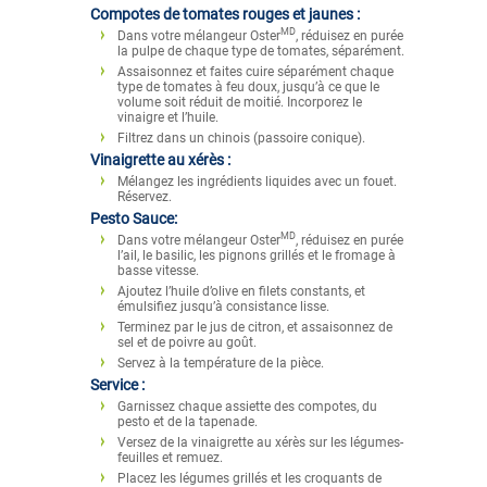
Compotes de tomates rouges et jaunes :
MD
Dans votre mélangeur Oster
, réduisez en purée
la pulpe de chaque type de tomates, séparément.
Assaisonnez et faites cuire séparément chaque
type de tomates à feu doux, jusqu’à ce que le
volume soit réduit de moitié. Incorporez le
vinaigre et l’huile.
Filtrez dans un chinois (passoire conique).
Vinaigrette au xérès :
Mélangez les ingrédients liquides avec un fouet.
Réservez.
Pesto Sauce:
MD
Dans votre mélangeur Oster
, réduisez en purée
l’ail, le basilic, les pignons grillés et le fromage à
basse vitesse.
Ajoutez l’huile d’olive en filets constants, et
émulsifiez jusqu’à consistance lisse.
Terminez par le jus de citron, et assaisonnez de
sel et de poivre au goût.
Servez à la température de la pièce.
Service :
Garnissez chaque assiette des compotes, du
pesto et de la tapenade.
Versez de la vinaigrette au xérès sur les légumes-
feuilles et remuez.
Placez les légumes grillés et les croquants de