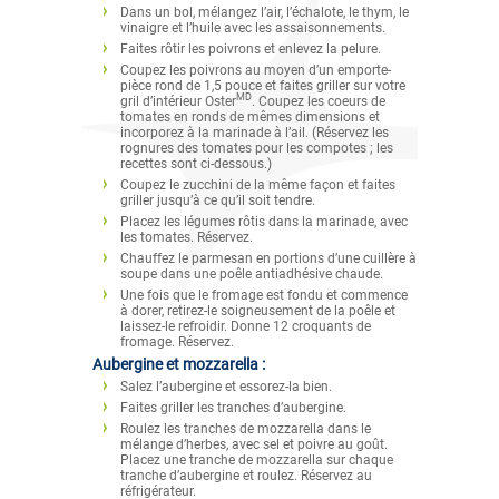
Dans un bol, mélangez l’air, l’échalote, le thym, le
vinaigre et l’huile avec les assaisonnements.
Faites rôtir les poivrons et enlevez la pelure.
Coupez les poivrons au moyen d’un emporte-
pièce rond de 1,5 pouce et faites griller sur votre
MD
gril d’intérieur Oster
. Coupez les coeurs de
tomates en ronds de mêmes dimensions et
incorporez à la marinade à l’ail. (Réservez les
rognures des tomates pour les compotes ; les
recettes sont ci-dessous.)
Coupez le zucchini de la même façon et faites
griller jusqu’à ce qu’il soit tendre.
Placez les légumes rôtis dans la marinade, avec
les tomates. Réservez.
Chauffez le parmesan en portions d’une cuillère à
soupe dans une poêle antiadhésive chaude.
Une fois que le fromage est fondu et commence
à dorer, retirez-le soigneusement de la poêle et
laissez-le refroidir. Donne 12 croquants de
fromage. Réservez.
Aubergine et mozzarella :
Salez l’aubergine et essorez-la bien.
Faites griller les tranches d’aubergine.
Roulez les tranches de mozzarella dans le
mélange d’herbes, avec sel et poivre au goût.
Placez une tranche de mozzarella sur chaque
tranche d’aubergine et roulez. Réservez au
réfrigérateur.