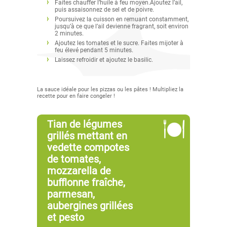
Faites chauffer l’huile à feu moyen.Ajoutez l’ail,
puis assaisonnez de sel et de poivre.
Poursuivez la cuisson en remuant constamment,
jusqu’à ce que l’ail devienne fragrant, soit environ
2 minutes.
Ajoutez les tomates et le sucre. Faites mijoter à
feu élevé pendant 5 minutes.
Laissez refroidir et ajoutez le basilic.
La sauce idéale pour les pizzas ou les pâtes ! Multipliez la
recette pour en faire congeler !
Tian de légumes
grillés mettant en
vedette compotes
de tomates,
mozzarella de
bufflonne fraîche,
parmesan,
aubergines grillées
et pesto