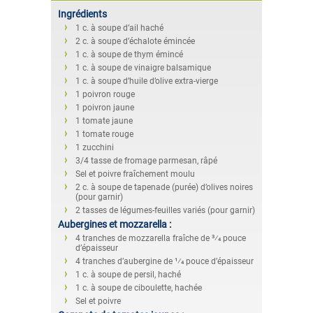
Ingrédients
1 c. à soupe d’ail haché
2 c. à soupe d’échalote émincée
1 c. à soupe de thym émincé
1 c. à soupe de vinaigre balsamique
1 c. à soupe d’huile d’olive extra-vierge
1 poivron rouge
1 poivron jaune
1 tomate jaune
1 tomate rouge
1 zucchini
3/4 tasse de fromage parmesan, râpé
Sel et poivre fraîchement moulu
2 c. à soupe de tapenade (purée) d’olives noires
(pour garnir)
2 tasses de légumes-feuilles variés (pour garnir)
Aubergines et mozzarella :
4 tranches de mozzarella fraîche de 3⁄4 pouce
d’épaisseur
4 tranches d’aubergine de 1⁄4 pouce d’épaisseur
1 c. à soupe de persil, haché
1 c. à soupe de ciboulette, hachée
Sel et poivre