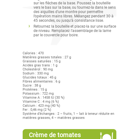
sur les flèches de la base. Poussez la bouteille
vers le bas sur la base, ou tournez-la dans le sens
des aiguilles d’une montre pour permettre
l’opération mains libres. Mélangez pendant 30 à
45 secondes, ou jusqu’à consistance lisse.
Retournez la bouteille et placez-la sur une surface
de niveau. Remplacez l’assemblage de la lame
par le couvercle pour boire.
Calories : 470
Matières grasses totales : 27 g
Graisses saturées : 15 g
Acides gras trans : 1 g
Cholestérol : 90 mg
Sodium : 330 mg
Glucides totaux : 45 g
Fibres alimentaires : 6 g
Sucre : 38 g
Protéines : 15 g
Potassium : 722 mg
Vitamine A : 1458 IU (30 %)
Vitamine C : 4 mg (6 %)
Calcium : 423 mg (40 %)
Fer : 0,46 mg (2 %)
Système d’échanges : 2 – fruits, 1 – lait à teneur réduite en
matières grasses, 4 – matières grasses
Crème de tomates