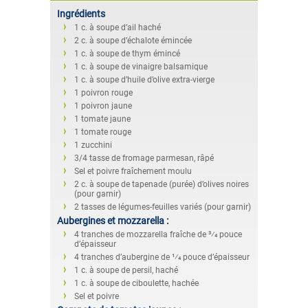
Ingrédients
1 c. à soupe d’ail haché
2 c. à soupe d’échalote émincée
1 c. à soupe de thym émincé
1 c. à soupe de vinaigre balsamique
1 c. à soupe d’huile d’olive extra-vierge
1 poivron rouge
1 poivron jaune
1 tomate jaune
1 tomate rouge
1 zucchini
3/4 tasse de fromage parmesan, râpé
Sel et poivre fraîchement moulu
2 c. à soupe de tapenade (purée) d’olives noires
(pour garnir)
2 tasses de légumes-feuilles variés (pour garnir)
Aubergines et mozzarella :
4 tranches de mozzarella fraîche de 3⁄4 pouce
d’épaisseur
4 tranches d’aubergine de 1⁄4 pouce d’épaisseur
1 c. à soupe de persil, haché
1 c. à soupe de ciboulette, hachée
Sel et poivre