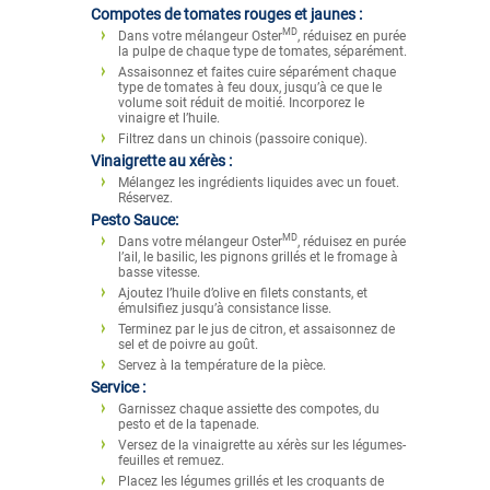
Compotes de tomates rouges et jaunes :
MD
Dans votre mélangeur Oster
, réduisez en purée
la pulpe de chaque type de tomates, séparément.
Assaisonnez et faites cuire séparément chaque
type de tomates à feu doux, jusqu’à ce que le
volume soit réduit de moitié. Incorporez le
vinaigre et l’huile.
Filtrez dans un chinois (passoire conique).
Vinaigrette au xérès :
Mélangez les ingrédients liquides avec un fouet.
Réservez.
Pesto Sauce:
MD
Dans votre mélangeur Oster
, réduisez en purée
l’ail, le basilic, les pignons grillés et le fromage à
basse vitesse.
Ajoutez l’huile d’olive en filets constants, et
émulsifiez jusqu’à consistance lisse.
Terminez par le jus de citron, et assaisonnez de
sel et de poivre au goût.
Servez à la température de la pièce.
Service :
Garnissez chaque assiette des compotes, du
pesto et de la tapenade.
Versez de la vinaigrette au xérès sur les légumes-
feuilles et remuez.
Placez les légumes grillés et les croquants de