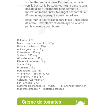
sur les flèches de la base. Poussez la bouteille
vers le bas sur la base, ou tournez-la dans le sens
des aiguilles d’une montre pour permettre
l’opération mains libres. Mélangez pendant 30 à
45 secondes, ou jusqu’à consistance lisse.
Retournez la bouteille et placez-la sur une surface
de niveau. Remplacez l’assemblage de la lame
par le couvercle pour boire.
Calories : 470
Matières grasses totales : 27 g
Graisses saturées : 15 g
Acides gras trans : 1 g
Cholestérol : 90 mg
Sodium : 330 mg
Glucides totaux : 45 g
Fibres alimentaires : 6 g
Sucre : 38 g
Protéines : 15 g
Potassium : 722 mg
Vitamine A : 1458 IU (30 %)
Vitamine C : 4 mg (6 %)
Calcium : 423 mg (40 %)
Fer : 0,46 mg (2 %)
Système d’échanges : 2 – fruits, 1 – lait à teneur réduite en
matières grasses, 4 – matières grasses
Crème de tomates