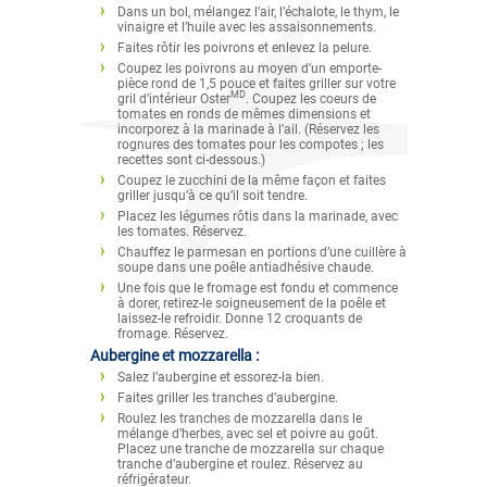
Dans un bol, mélangez l’air, l’échalote, le thym, le
vinaigre et l’huile avec les assaisonnements.
Faites rôtir les poivrons et enlevez la pelure.
Coupez les poivrons au moyen d’un emporte-
pièce rond de 1,5 pouce et faites griller sur votre
MD
gril d’intérieur Oster
. Coupez les coeurs de
tomates en ronds de mêmes dimensions et
incorporez à la marinade à l’ail. (Réservez les
rognures des tomates pour les compotes ; les
recettes sont ci-dessous.)
Coupez le zucchini de la même façon et faites
griller jusqu’à ce qu’il soit tendre.
Placez les légumes rôtis dans la marinade, avec
les tomates. Réservez.
Chauffez le parmesan en portions d’une cuillère à
soupe dans une poêle antiadhésive chaude.
Une fois que le fromage est fondu et commence
à dorer, retirez-le soigneusement de la poêle et
laissez-le refroidir. Donne 12 croquants de
fromage. Réservez.
Aubergine et mozzarella :
Salez l’aubergine et essorez-la bien.
Faites griller les tranches d’aubergine.
Roulez les tranches de mozzarella dans le
mélange d’herbes, avec sel et poivre au goût.
Placez une tranche de mozzarella sur chaque
tranche d’aubergine et roulez. Réservez au
réfrigérateur.