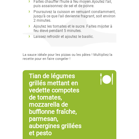
Faites chauffer l’huile à feu moyen.Ajoutez l’ail,
puis assaisonnez de sel et de poivre.
Poursuivez la cuisson en remuant constamment,
jusqu’à ce que l’ail devienne fragrant, soit environ
2 minutes.
Ajoutez les tomates et le sucre. Faites mijoter à
feu élevé pendant 5 minutes.
Laissez refroidir et ajoutez le basilic.
La sauce idéale pour les pizzas ou les pâtes ! Multipliez la
recette pour en faire congeler !
Tian de légumes
grillés mettant en
vedette compotes
de tomates,
mozzarella de
bufflonne fraîche,
parmesan,
aubergines grillées
et pesto