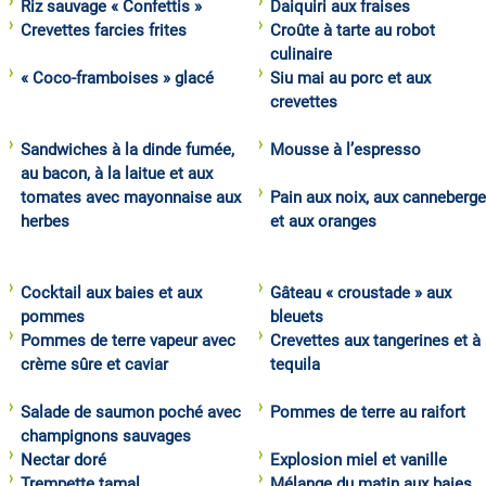
Riz sauvage « Confettis »
Daiquiri aux fraises
Crevettes farcies frites
Croûte à tarte au robot
culinaire
« Coco-framboises » glacé
Siu mai au porc et aux
crevettes
Sandwiches à la dinde fumée,
Mousse à l’espresso
au bacon, à la laitue et aux
tomates avec mayonnaise aux
Pain aux noix, aux canneberg
herbes
et aux oranges
Cocktail aux baies et aux
Gâteau « croustade » aux
pommes
bleuets
Pommes de terre vapeur avec
Crevettes aux tangerines et à 
crème sûre et caviar
tequila
Salade de saumon poché avec
Pommes de terre au raifort
champignons sauvages
Nectar doré
Explosion miel et vanille
Trempette tamal
Mélange du matin aux baies