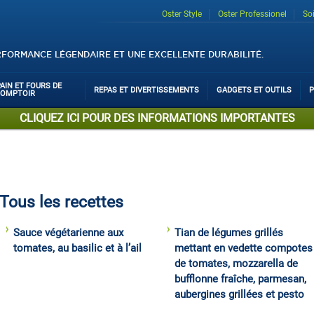
Oster Style
Oster Professionel
So
RFORMANCE LÉGENDAIRE ET UNE EXCELLENTE DURABILITÉ.
PAIN ET FOURS DE
REPAS ET DIVERTISSEMENTS
GADGETS ET OUTILS
P
COMPTOIR
CLIQUEZ ICI POUR DES INFORMATIONS IMPORTANTES
Tous les recettes
Sauce végétarienne aux
Tian de légumes grillés
tomates, au basilic et à l’ail
mettant en vedette compotes
de tomates, mozzarella de
bufflonne fraîche, parmesan,
aubergines grillées et pesto