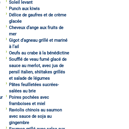
e
Soleil levant
Punch aux kiwis
Délice de gaufres et de crème
glacée
Cheveux d’ange aux fruits de
mer
Gigot d’agneau grillé et mariné
à l’ail
Oeufs au crabe à la bénédictine
Soufflé de veau fumé glacé de
sauce au merlot, avec jus de
persil italien, shiitakes grillés
et salade de légumes
Pâtes feuilletées sucrées-
salées au brie
ur
Poires pochées avec
framboises et miel
Raviolis chinois au saumon
avec sauce de soja au
gingembre