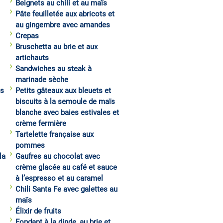
Beignets au chili et au maïs
Pâte feuilletée aux abricots et
au gingembre avec amandes
Crepas
Bruschetta au brie et aux
artichauts
Sandwiches au steak à
marinade sèche
es
Petits gâteaux aux bleuets et
biscuits à la semoule de maïs
blanche avec baies estivales et
crème fermière
Tartelette française aux
pommes
la
Gaufres au chocolat avec
crème glacée au café et sauce
à l’espresso et au caramel
Chili Santa Fe avec galettes au
maïs
Élixir de fruits
Fondant à la dinde, au brie et