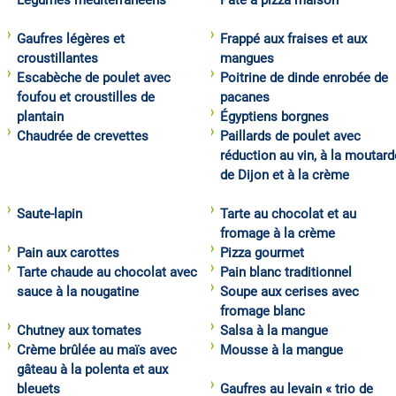
Légumes méditerranéens
Pâte à pizza maison
Gaufres légères et
Frappé aux fraises et aux
croustillantes
mangues
Escabèche de poulet avec
Poitrine de dinde enrobée de
foufou et croustilles de
pacanes
plantain
Égyptiens borgnes
Chaudrée de crevettes
Paillards de poulet avec
réduction au vin, à la moutard
de Dijon et à la crème
Saute-lapin
Tarte au chocolat et au
fromage à la crème
Pain aux carottes
Pizza gourmet
Tarte chaude au chocolat avec
Pain blanc traditionnel
sauce à la nougatine
Soupe aux cerises avec
fromage blanc
Chutney aux tomates
Salsa à la mangue
Crème brûlée au maïs avec
Mousse à la mangue
gâteau à la polenta et aux
bleuets
Gaufres au levain « trio de