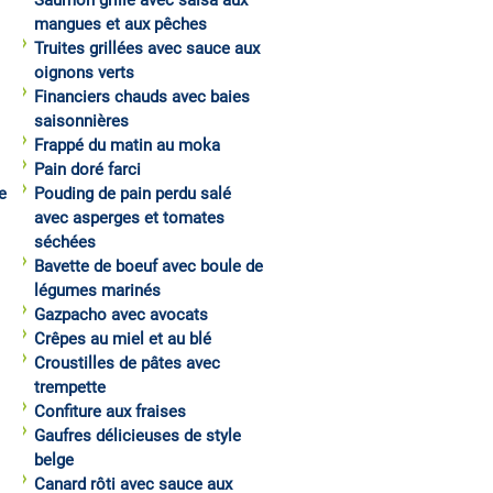
Saumon grillé avec salsa aux
mangues et aux pêches
Truites grillées avec sauce aux
oignons verts
Financiers chauds avec baies
saisonnières
Frappé du matin au moka
Pain doré farci
e
Pouding de pain perdu salé
avec asperges et tomates
séchées
Bavette de boeuf avec boule de
légumes marinés
Gazpacho avec avocats
Crêpes au miel et au blé
Croustilles de pâtes avec
trempette
Confiture aux fraises
Gaufres délicieuses de style
belge
Canard rôti avec sauce aux