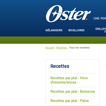
UNE PE
GRILLE-
MÉLANGEURS
BOUILLOIRES
Accueil
:
Recettes
:
Tous les recettes
Recettes
Recettes par plat - Hors
d’oeuvres/encas
Recettes par plat - Boissons
Recettes par plat - Pains