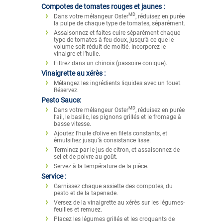
Compotes de tomates rouges et jaunes :
MD
Dans votre mélangeur Oster
, réduisez en purée
la pulpe de chaque type de tomates, séparément.
Assaisonnez et faites cuire séparément chaque
type de tomates à feu doux, jusqu’à ce que le
volume soit réduit de moitié. Incorporez le
vinaigre et l’huile.
Filtrez dans un chinois (passoire conique).
Vinaigrette au xérès :
Mélangez les ingrédients liquides avec un fouet.
Réservez.
Pesto Sauce:
MD
Dans votre mélangeur Oster
, réduisez en purée
l’ail, le basilic, les pignons grillés et le fromage à
basse vitesse.
Ajoutez l’huile d’olive en filets constants, et
émulsifiez jusqu’à consistance lisse.
Terminez par le jus de citron, et assaisonnez de
sel et de poivre au goût.
Servez à la température de la pièce.
Service :
Garnissez chaque assiette des compotes, du
pesto et de la tapenade.
Versez de la vinaigrette au xérès sur les légumes-
feuilles et remuez.
Placez les légumes grillés et les croquants de