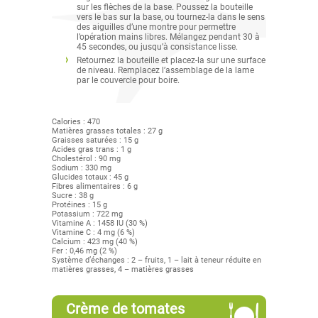
sur les flèches de la base. Poussez la bouteille
vers le bas sur la base, ou tournez-la dans le sens
des aiguilles d’une montre pour permettre
l’opération mains libres. Mélangez pendant 30 à
45 secondes, ou jusqu’à consistance lisse.
Retournez la bouteille et placez-la sur une surface
de niveau. Remplacez l’assemblage de la lame
par le couvercle pour boire.
Calories : 470
Matières grasses totales : 27 g
Graisses saturées : 15 g
Acides gras trans : 1 g
Cholestérol : 90 mg
Sodium : 330 mg
Glucides totaux : 45 g
Fibres alimentaires : 6 g
Sucre : 38 g
Protéines : 15 g
Potassium : 722 mg
Vitamine A : 1458 IU (30 %)
Vitamine C : 4 mg (6 %)
Calcium : 423 mg (40 %)
Fer : 0,46 mg (2 %)
Système d’échanges : 2 – fruits, 1 – lait à teneur réduite en
matières grasses, 4 – matières grasses
Crème de tomates