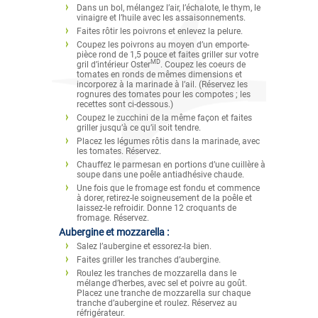
Dans un bol, mélangez l’air, l’échalote, le thym, le
vinaigre et l’huile avec les assaisonnements.
Faites rôtir les poivrons et enlevez la pelure.
Coupez les poivrons au moyen d’un emporte-
pièce rond de 1,5 pouce et faites griller sur votre
MD
gril d’intérieur Oster
. Coupez les coeurs de
tomates en ronds de mêmes dimensions et
incorporez à la marinade à l’ail. (Réservez les
rognures des tomates pour les compotes ; les
recettes sont ci-dessous.)
Coupez le zucchini de la même façon et faites
griller jusqu’à ce qu’il soit tendre.
Placez les légumes rôtis dans la marinade, avec
les tomates. Réservez.
Chauffez le parmesan en portions d’une cuillère à
soupe dans une poêle antiadhésive chaude.
Une fois que le fromage est fondu et commence
à dorer, retirez-le soigneusement de la poêle et
laissez-le refroidir. Donne 12 croquants de
fromage. Réservez.
Aubergine et mozzarella :
Salez l’aubergine et essorez-la bien.
Faites griller les tranches d’aubergine.
Roulez les tranches de mozzarella dans le
mélange d’herbes, avec sel et poivre au goût.
Placez une tranche de mozzarella sur chaque
tranche d’aubergine et roulez. Réservez au
réfrigérateur.