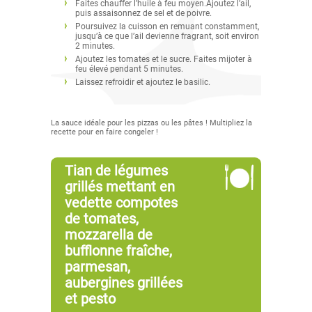
Faites chauffer l’huile à feu moyen.Ajoutez l’ail,
puis assaisonnez de sel et de poivre.
Poursuivez la cuisson en remuant constamment,
jusqu’à ce que l’ail devienne fragrant, soit environ
2 minutes.
Ajoutez les tomates et le sucre. Faites mijoter à
feu élevé pendant 5 minutes.
Laissez refroidir et ajoutez le basilic.
La sauce idéale pour les pizzas ou les pâtes ! Multipliez la
recette pour en faire congeler !
Tian de légumes
grillés mettant en
vedette compotes
de tomates,
mozzarella de
bufflonne fraîche,
parmesan,
aubergines grillées
et pesto