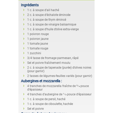
Ingrédients
1 c. à soupe d’ail haché
2 c. à soupe d’échalote émincée
1 c. à soupe de thym émincé
1 c. à soupe de vinaigre balsamique
1 c. à soupe d’huile d’olive extra-vierge
1 poivron rouge
1 poivron jaune
1 tomate jaune
1 tomate rouge
1 zucchini
3/4 tasse de fromage parmesan, râpé
Sel et poivre fraîchement moulu
2 c. à soupe de tapenade (purée) d’olives noires
(pour garnir)
2 tasses de légumes-feuilles variés (pour garnir)
Aubergines et mozzarella :
4 tranches de mozzarella fraîche de 3⁄4 pouce
d’épaisseur
4 tranches d’aubergine de 1⁄4 pouce d’épaisseur
1 c. à soupe de persil, haché
1 c. à soupe de ciboulette, hachée
Sel et poivre