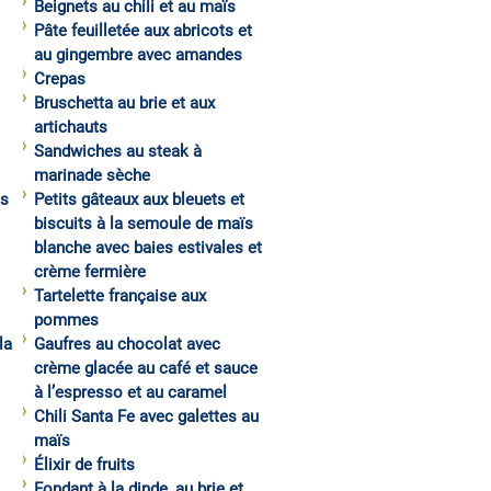
Beignets au chili et au maïs
Pâte feuilletée aux abricots et
au gingembre avec amandes
Crepas
Bruschetta au brie et aux
artichauts
Sandwiches au steak à
marinade sèche
es
Petits gâteaux aux bleuets et
biscuits à la semoule de maïs
blanche avec baies estivales et
crème fermière
Tartelette française aux
pommes
la
Gaufres au chocolat avec
crème glacée au café et sauce
à l’espresso et au caramel
Chili Santa Fe avec galettes au
maïs
Élixir de fruits
Fondant à la dinde, au brie et