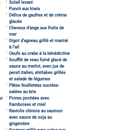
e
Soleil levant
Punch aux kiwis
Délice de gaufres et de crème
glacée
Cheveux d’ange aux fruits de
mer
Gigot d’agneau grillé et mariné
à l’ail
Oeufs au crabe à la bénédictine
Soufflé de veau fumé glacé de
sauce au merlot, avec jus de
persil italien, shiitakes grillés
et salade de légumes
Pâtes feuilletées sucrées-
salées au brie
ur
Poires pochées avec
framboises et miel
Raviolis chinois au saumon
avec sauce de soja au
gingembre