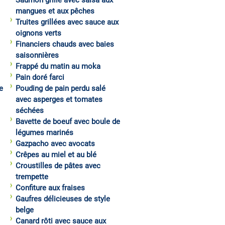
Saumon grillé avec salsa aux
mangues et aux pêches
Truites grillées avec sauce aux
oignons verts
Financiers chauds avec baies
saisonnières
Frappé du matin au moka
Pain doré farci
e
Pouding de pain perdu salé
avec asperges et tomates
séchées
Bavette de boeuf avec boule de
légumes marinés
Gazpacho avec avocats
Crêpes au miel et au blé
Croustilles de pâtes avec
trempette
Confiture aux fraises
Gaufres délicieuses de style
belge
Canard rôti avec sauce aux