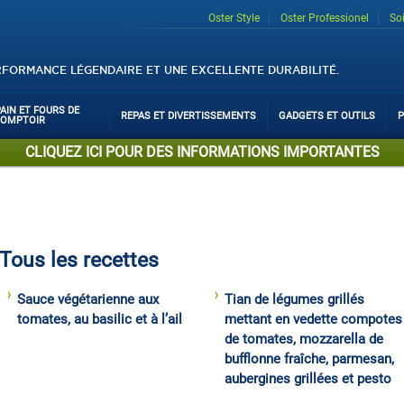
Oster Style
Oster Professionel
So
RFORMANCE LÉGENDAIRE ET UNE EXCELLENTE DURABILITÉ.
PAIN ET FOURS DE
REPAS ET DIVERTISSEMENTS
GADGETS ET OUTILS
P
COMPTOIR
CLIQUEZ ICI POUR DES INFORMATIONS IMPORTANTES
Tous les recettes
Sauce végétarienne aux
Tian de légumes grillés
tomates, au basilic et à l’ail
mettant en vedette compotes
de tomates, mozzarella de
bufflonne fraîche, parmesan,
aubergines grillées et pesto