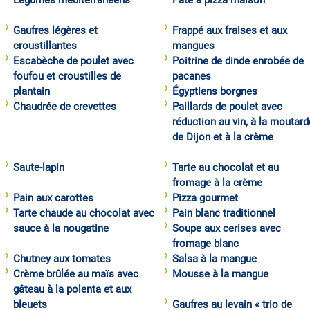
Légumes méditerranéens
Pâte à pizza maison
Gaufres légères et
Frappé aux fraises et aux
croustillantes
mangues
Escabèche de poulet avec
Poitrine de dinde enrobée de
foufou et croustilles de
pacanes
plantain
Égyptiens borgnes
Chaudrée de crevettes
Paillards de poulet avec
réduction au vin, à la moutard
de Dijon et à la crème
Saute-lapin
Tarte au chocolat et au
fromage à la crème
Pain aux carottes
Pizza gourmet
Tarte chaude au chocolat avec
Pain blanc traditionnel
sauce à la nougatine
Soupe aux cerises avec
fromage blanc
Chutney aux tomates
Salsa à la mangue
Crème brûlée au maïs avec
Mousse à la mangue
gâteau à la polenta et aux
bleuets
Gaufres au levain « trio de