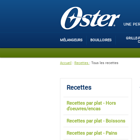
UNE PE
GRILLE-
MÉLANGEURS
BOUILLOIRES
Accueil
:
Recettes
:
Tous les recettes
Recettes
Recettes par plat - Hors
d’oeuvres/encas
Recettes par plat - Boissons
Recettes par plat - Pains