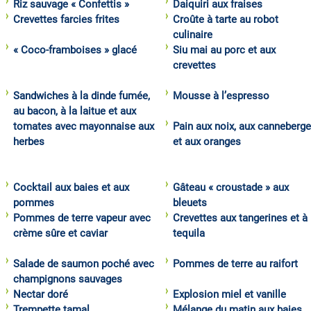
Riz sauvage « Confettis »
Daiquiri aux fraises
Crevettes farcies frites
Croûte à tarte au robot
culinaire
« Coco-framboises » glacé
Siu mai au porc et aux
crevettes
Sandwiches à la dinde fumée,
Mousse à l’espresso
au bacon, à la laitue et aux
tomates avec mayonnaise aux
Pain aux noix, aux canneberg
herbes
et aux oranges
Cocktail aux baies et aux
Gâteau « croustade » aux
pommes
bleuets
Pommes de terre vapeur avec
Crevettes aux tangerines et à 
crème sûre et caviar
tequila
Salade de saumon poché avec
Pommes de terre au raifort
champignons sauvages
Nectar doré
Explosion miel et vanille
Trempette tamal
Mélange du matin aux baies