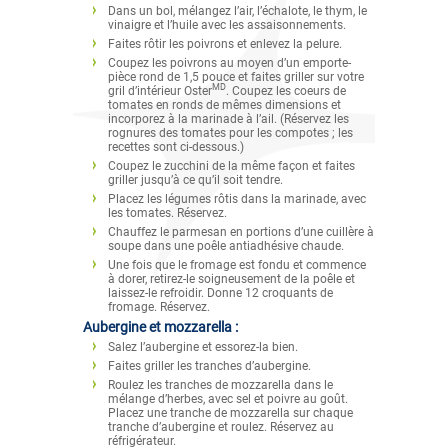
Dans un bol, mélangez l’air, l’échalote, le thym, le
vinaigre et l’huile avec les assaisonnements.
Faites rôtir les poivrons et enlevez la pelure.
Coupez les poivrons au moyen d’un emporte-
pièce rond de 1,5 pouce et faites griller sur votre
MD
gril d’intérieur Oster
. Coupez les coeurs de
tomates en ronds de mêmes dimensions et
incorporez à la marinade à l’ail. (Réservez les
rognures des tomates pour les compotes ; les
recettes sont ci-dessous.)
Coupez le zucchini de la même façon et faites
griller jusqu’à ce qu’il soit tendre.
Placez les légumes rôtis dans la marinade, avec
les tomates. Réservez.
Chauffez le parmesan en portions d’une cuillère à
soupe dans une poêle antiadhésive chaude.
Une fois que le fromage est fondu et commence
à dorer, retirez-le soigneusement de la poêle et
laissez-le refroidir. Donne 12 croquants de
fromage. Réservez.
Aubergine et mozzarella :
Salez l’aubergine et essorez-la bien.
Faites griller les tranches d’aubergine.
Roulez les tranches de mozzarella dans le
mélange d’herbes, avec sel et poivre au goût.
Placez une tranche de mozzarella sur chaque
tranche d’aubergine et roulez. Réservez au
réfrigérateur.