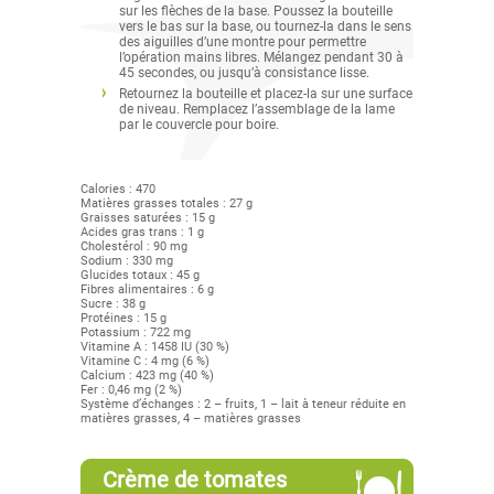
sur les flèches de la base. Poussez la bouteille
vers le bas sur la base, ou tournez-la dans le sens
des aiguilles d’une montre pour permettre
l’opération mains libres. Mélangez pendant 30 à
45 secondes, ou jusqu’à consistance lisse.
Retournez la bouteille et placez-la sur une surface
de niveau. Remplacez l’assemblage de la lame
par le couvercle pour boire.
Calories : 470
Matières grasses totales : 27 g
Graisses saturées : 15 g
Acides gras trans : 1 g
Cholestérol : 90 mg
Sodium : 330 mg
Glucides totaux : 45 g
Fibres alimentaires : 6 g
Sucre : 38 g
Protéines : 15 g
Potassium : 722 mg
Vitamine A : 1458 IU (30 %)
Vitamine C : 4 mg (6 %)
Calcium : 423 mg (40 %)
Fer : 0,46 mg (2 %)
Système d’échanges : 2 – fruits, 1 – lait à teneur réduite en
matières grasses, 4 – matières grasses
Crème de tomates