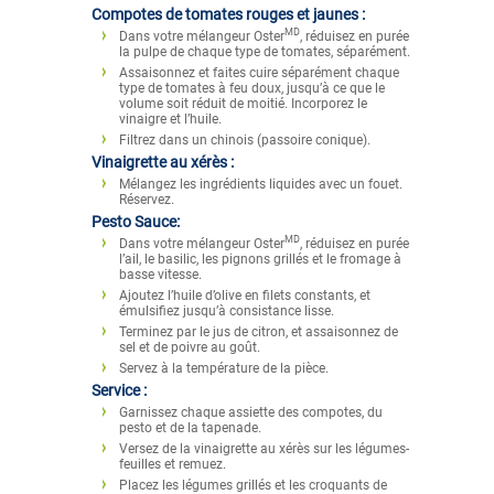
Compotes de tomates rouges et jaunes :
MD
Dans votre mélangeur Oster
, réduisez en purée
la pulpe de chaque type de tomates, séparément.
Assaisonnez et faites cuire séparément chaque
type de tomates à feu doux, jusqu’à ce que le
volume soit réduit de moitié. Incorporez le
vinaigre et l’huile.
Filtrez dans un chinois (passoire conique).
Vinaigrette au xérès :
Mélangez les ingrédients liquides avec un fouet.
Réservez.
Pesto Sauce:
MD
Dans votre mélangeur Oster
, réduisez en purée
l’ail, le basilic, les pignons grillés et le fromage à
basse vitesse.
Ajoutez l’huile d’olive en filets constants, et
émulsifiez jusqu’à consistance lisse.
Terminez par le jus de citron, et assaisonnez de
sel et de poivre au goût.
Servez à la température de la pièce.
Service :
Garnissez chaque assiette des compotes, du
pesto et de la tapenade.
Versez de la vinaigrette au xérès sur les légumes-
feuilles et remuez.
Placez les légumes grillés et les croquants de