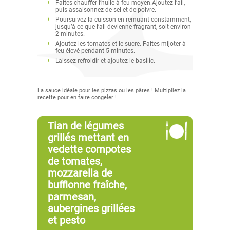
Faites chauffer l’huile à feu moyen.Ajoutez l’ail,
puis assaisonnez de sel et de poivre.
Poursuivez la cuisson en remuant constamment,
jusqu’à ce que l’ail devienne fragrant, soit environ
2 minutes.
Ajoutez les tomates et le sucre. Faites mijoter à
feu élevé pendant 5 minutes.
Laissez refroidir et ajoutez le basilic.
La sauce idéale pour les pizzas ou les pâtes ! Multipliez la
recette pour en faire congeler !
Tian de légumes
grillés mettant en
vedette compotes
de tomates,
mozzarella de
bufflonne fraîche,
parmesan,
aubergines grillées
et pesto