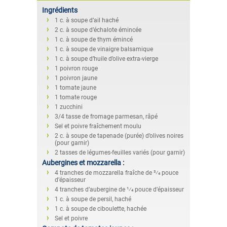
Ingrédients
1 c. à soupe d’ail haché
2 c. à soupe d’échalote émincée
1 c. à soupe de thym émincé
1 c. à soupe de vinaigre balsamique
1 c. à soupe d’huile d’olive extra-vierge
1 poivron rouge
1 poivron jaune
1 tomate jaune
1 tomate rouge
1 zucchini
3/4 tasse de fromage parmesan, râpé
Sel et poivre fraîchement moulu
2 c. à soupe de tapenade (purée) d’olives noires
(pour garnir)
2 tasses de légumes-feuilles variés (pour garnir)
Aubergines et mozzarella :
4 tranches de mozzarella fraîche de 3⁄4 pouce
d’épaisseur
4 tranches d’aubergine de 1⁄4 pouce d’épaisseur
1 c. à soupe de persil, haché
1 c. à soupe de ciboulette, hachée
Sel et poivre