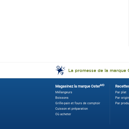
La promesse de la marque 
MD
Magasinez la marque Oster
Recette
Mélangeurs
Par plat
Boissons
Par origi
Grille-pain et fours de comptoir
Par produ
Cuisson et préparation
Où acheter