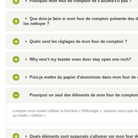
Pourquoi mon four de comptoir ne s'allume-t-il pas ?
Que dois-je faire si mon four de comptoir présente des d
les nettoyer ?
Quels sont les réglages de mon four de comptoir ?
Why won't my toaster oven door stay open one inch?
Puis-je mettre du papier d'aluminium dans mon four de 
Pourquoi un seul des éléments de mon four de comptoir c
Lorsque vous voulez utiliser la fonction « Rôtissage », assurez-vous que 
au mode « Grilloir ».
Quels éléments sont supposés s'allumer sur mon four d