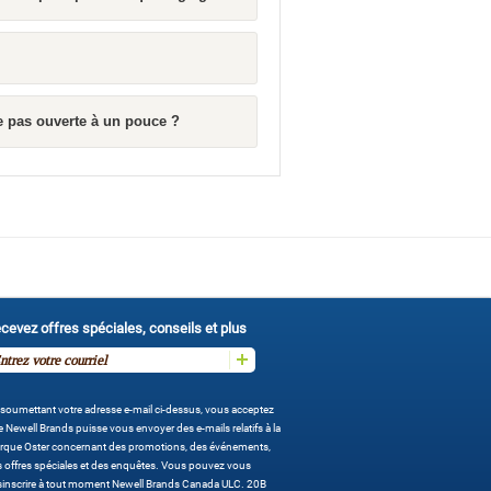
e pas ouverte à un pouce ?
cevez offres spéciales, conseils et plus
soumettant votre adresse e-mail ci-dessus, vous acceptez
 Newell Brands puisse vous envoyer des e-mails relatifs à la
rque Oster concernant des promotions, des événements,
 offres spéciales et des enquêtes. Vous pouvez vous
sinscrire à tout moment Newell Brands Canada ULC. 20B