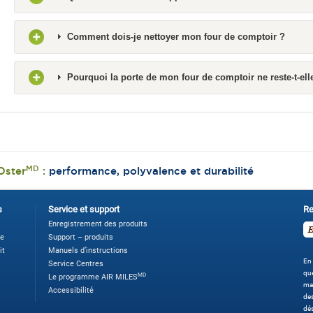
Comment dois-je nettoyer mon four de comptoir ?
Pourquoi la porte de mon four de comptoir ne reste-t-ell
MD
Oster
:
performance, polyvalence et durabilité
s
Service et support
Re
Enregistrement des produits
ne
Support – produits
it
Manuels d’instructions
En 
Service Centres
que
MD
Le programme AIR MILES
ma
Accessibilité
des
dé