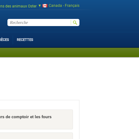
Canada - Français
ins des animaux Oster
IÈCES
RECETTES
rs de comptoir et les fours