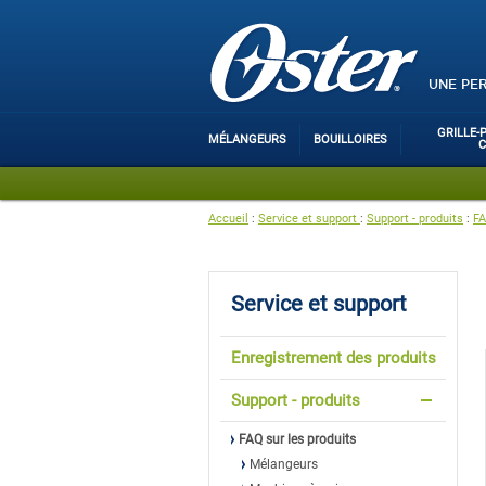
UNE PE
GRILLE-
MÉLANGEURS
BOUILLOIRES
Accueil
:
Service et support
:
Support - produits
:
FA
Service et support
Enregistrement des produits
Support - produits
FAQ sur les produits
Mélangeurs