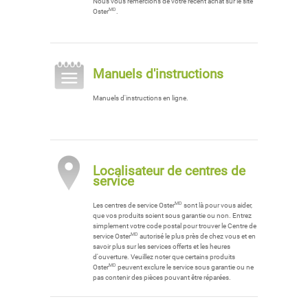
Nous vous remercions de votre récent achat sur le site
MD
Oster
.
Manuels d'instructions
Manuels d'instructions en ligne.
Localisateur de centres de
service
MD
Les centres de service Oster
sont là pour vous aider,
que vos produits soient sous garantie ou non. Entrez
simplement votre code postal pour trouver le Centre de
MD
service Oster
autorisé le plus près de chez vous et en
savoir plus sur les services offerts et les heures
d'ouverture. Veuillez noter que certains produits
MD
Oster
peuvent exclure le service sous garantie ou ne
pas contenir des pièces pouvant être réparées.