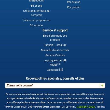
Mélangeurs
Par origine
Boissons
Par produit
Grille-pain et fours de
comptoir
Cuisson et préparation
Où acheter
Service et support
Enregistrement des
produits
Support – produits
Manuels d’instructions
Service Centres
Le programme AIR
MD
MILES
Accessibilité
Recevez offres spéciales, conseils et plus
En soumettant votre adresse e-mail ci-dessus, vous acceptez que Newell Brands puisse vous
envoyer des e-mails relatifs à la marque Oster concernant des promotions, des événements,
des offres spéciales et des enquêtes. Vous pouvez vous désinscrire à tout moment Newell
Brands Canada ULC. 20B Hereford Street, Brampton, ON L6Y 0M1,
1-800-667-8623
. Veuillez