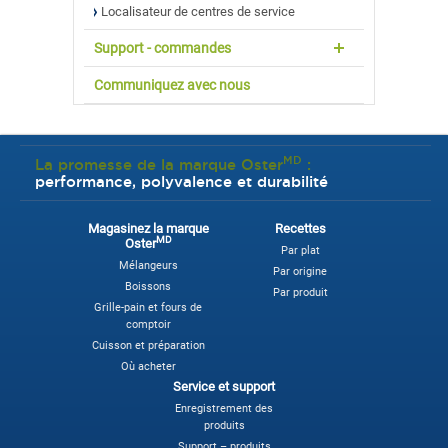
Localisateur de centres de service
Support - commandes
Communiquez avec nous
MD
La promesse de la marque Oster
:
performance, polyvalence et durabilité
Magasinez la marque
Recettes
MD
Oster
Par plat
Mélangeurs
Par origine
Boissons
Par produit
Grille-pain et fours de
comptoir
Cuisson et préparation
Où acheter
Service et support
Enregistrement des
produits
Support – produits