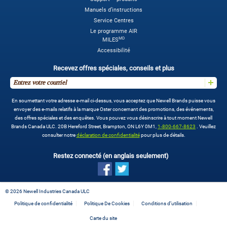
Manuels d’instructions
Service Centres
Le programme AIR
MD
MILES
Accessibilité
Recevez offres spéciales, conseils et plus
En soumettant votre adresse e-mail ci-dessus, vous acceptez que Newell Brands puisse vous
envoyer des e-mails relatifs à la marque Oster concernant des promotions, des événements,
des offres spéciales et des enquêtes. Vous pouvez vous désinscrire à tout moment Newell
Brands Canada ULC. 20B Hereford Street, Brampton, ON L6Y 0M1,
1-800-667-8623
. Veuillez
consulter notre
déclaration de confidentialité
pour plus de détails.
Restez connecté (en anglais seulement)
©
2026 Newell Industries Canada ULC
Politique de confidentialité
Politique De Cookies
Conditions d’utilisation
Carte du site