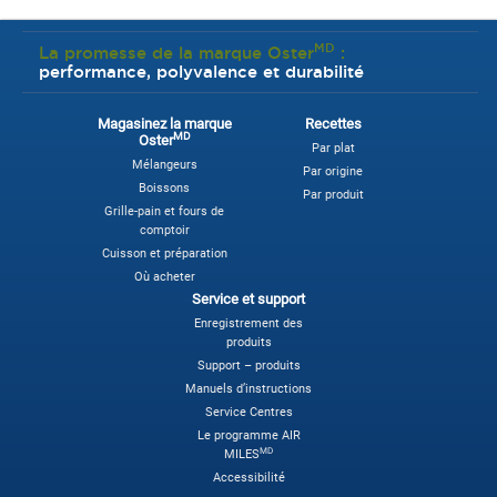
MD
La promesse de la marque Oster
:
performance, polyvalence et durabilité
Magasinez la marque
Recettes
MD
Oster
Par plat
Mélangeurs
Par origine
Boissons
Par produit
Grille-pain et fours de
comptoir
Cuisson et préparation
Où acheter
Service et support
Enregistrement des
produits
Support – produits
Manuels d’instructions
Service Centres
Le programme AIR
MD
MILES
Accessibilité