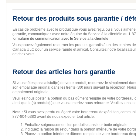
Retour des produits sous garantie / dé
En cas de problème avec le produit que vous avez reçu, ou si vous aimeriez
garantie, communiquez avec notre équipe du Service à la clientèle au 1-
formulaire de communication avec le Service à la clientèle
.
Vous pouvez également retourner les produits garantis à un des centres de 
Canada ULC pour un service rapide et amical. Consultez notre localisateur 
de chez vous.
Retour des articles hors garantie
Si vous nêtes pas satisfait(e) de votre produit, retournez-le simplement dan
son emballage original dans les trente (30) jours suivant la réception. Nou
de paiement originale.
Veuillez nous poster la portion du bas dûment remplie de votre bordereau d
ainsi que le(s) produit(s) que vous aimeriez nous retourner. Veuillez ensuite
Nota :
Si vous avez perdu ou égaré votre bordereau dexpédition, communiq
877-804-5383 avant de nous expédier tout article.
Emballez soigneusement les produits dans leur boîte originale.
Indiquez la raison du retour dans la portion inférieure de votre bord
Placez la portion inférieure dûment remplie de votre bordereau dexpé