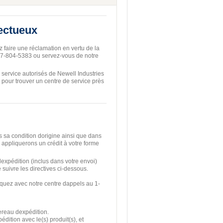
fectueux
 faire une réclamation en vertu de la
877-804-5383 ou servez-vous de notre
service autorisés de Newell Industries
pour trouver un centre de service près
s sa condition dorigine ainsi que dans
s appliquerons un crédit à votre forme
expédition (inclus dans votre envoi)
 suivre les directives ci-dessous.
uez avec notre centre dappels au 1-
ereau dexpédition.
dition avec le(s) produit(s), et