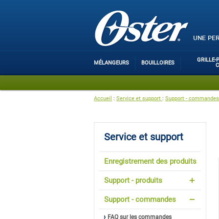
UNE PE
GRILLE-
MÉLANGEURS
BOUILLOIRES
Accueil
:
Service et support
:
Support - commandes
Service et support
Enregistrement des produits
Support - produits
Support - commandes
FAQ sur les commandes