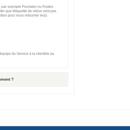
, par exemple Purolator ou Postes
r que létiquette de retour nest pas
tion pour nous retourner le(s)
quipe du Service à la clientèle au
sement ?