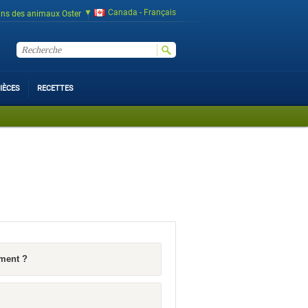
Canada - Français
ins des animaux Oster
IÈCES
RECETTES
ement ?