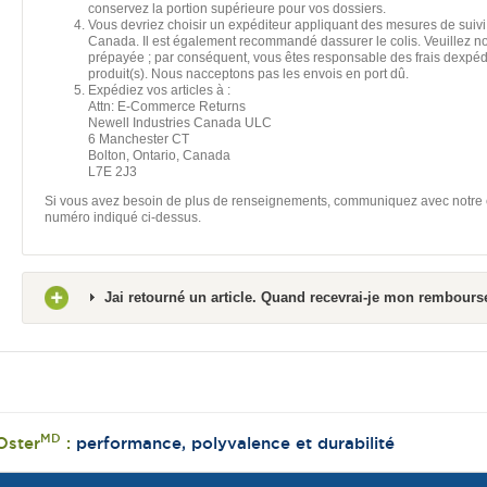
conservez la portion supérieure pour vos dossiers.
Vous devriez choisir un expéditeur appliquant des mesures de suivi
Canada. Il est également recommandé dassurer le colis. Veuillez note
prépayée ; par conséquent, vous êtes responsable des frais dexpédi
produit(s). Nous nacceptons pas les envois en port dû.
Expédiez vos articles à :
Attn: E-Commerce Returns
Newell Industries Canada ULC
6 Manchester CT
Bolton, Ontario, Canada
L7E 2J3
Si vous avez besoin de plus de renseignements, communiquez avec notre é
numéro indiqué ci-dessus.
Jai retourné un article. Quand recevrai-je mon rembour
MD
Oster
:
performance, polyvalence et durabilité