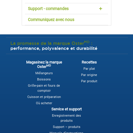
Support - commandes
Communiquez avec nous
MD
La promesse de la marque Oster
:
performance, polyvalence et durabilité
Magasinez la marque
Recettes
MD
Oster
Par plat
Mélangeurs
Par origine
Boissons
Par produit
Grille-pain et fours de
comptoir
Cuisson et préparation
Où acheter
Service et support
Enregistrement des
produits
Support – produits