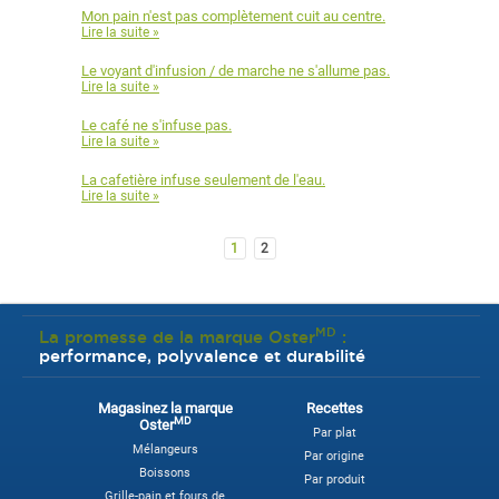
Mon pain n'est pas complètement cuit au centre.
Lire la suite »
Le voyant d'infusion / de marche ne s'allume pas.
Lire la suite »
Le café ne s'infuse pas.
Lire la suite »
La cafetière infuse seulement de l'eau.
Lire la suite »
1
2
MD
La promesse de la marque Oster
:
performance, polyvalence et durabilité
Magasinez la marque
Recettes
MD
Oster
Par plat
Mélangeurs
Par origine
Boissons
Par produit
Grille-pain et fours de