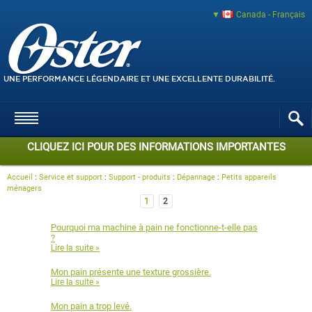
Canada - Français
UNE PERFORMANCE LÉGENDAIRE ET UNE EXCELLENTE DURABILITÉ.
CLIQUEZ ICI POUR DES INFORMATIONS IMPORTANTES
Accueil
:
Service et support
:
Support - produits
:
Dépannage
:
Petits appareils
ménagers
1
2
Pourquoi ma machine à pain ne fonctionne-t-elle pas
?
Lire la suite »
Mon pain présente une texture grossière.
Lire la suite »
Mon pain a trop levé.