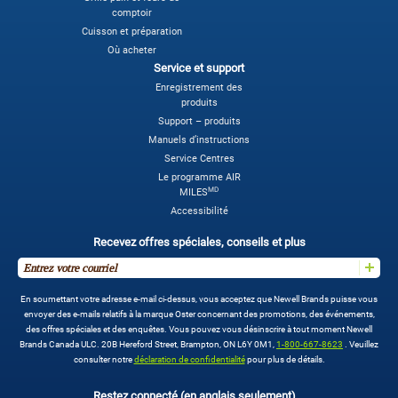
comptoir
Cuisson et préparation
Où acheter
Service et support
Enregistrement des
produits
Support – produits
Manuels d’instructions
Service Centres
Le programme AIR
MD
MILES
Accessibilité
Recevez offres spéciales, conseils et plus
En soumettant votre adresse e-mail ci-dessus, vous acceptez que Newell Brands puisse vous
envoyer des e-mails relatifs à la marque Oster concernant des promotions, des événements,
des offres spéciales et des enquêtes. Vous pouvez vous désinscrire à tout moment Newell
Brands Canada ULC. 20B Hereford Street, Brampton, ON L6Y 0M1,
1-800-667-8623
. Veuillez
consulter notre
déclaration de confidentialité
pour plus de détails.
Restez connecté (en anglais seulement)