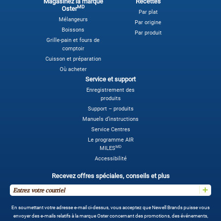
Magasinez la marque
Recettes
MD
Oster
Par plat
Mélangeurs
Par origine
Boissons
Par produit
Grille-pain et fours de
comptoir
Cuisson et préparation
Où acheter
Service et support
Enregistrement des
produits
Support – produits
Manuels d’instructions
Service Centres
Le programme AIR
MD
MILES
Accessibilité
Recevez offres spéciales, conseils et plus
En soumettant votre adresse e-mail ci-dessus, vous acceptez que Newell Brands puisse vous
envoyer des e-mails relatifs à la marque Oster concernant des promotions, des événements,