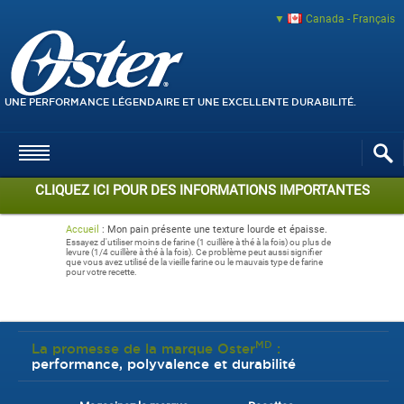
Canada - Français
UNE PERFORMANCE LÉGENDAIRE ET UNE EXCELLENTE DURABILITÉ.
CLIQUEZ ICI POUR DES INFORMATIONS IMPORTANTES
Accueil
:
Mon pain présente une texture lourde et épaisse.
Essayez d'utiliser moins de farine (1 cuillère à thé à la fois) ou plus de
levure (1/4 cuillère à thé à la fois). Ce problème peut aussi signifier
que vous avez utilisé de la vieille farine ou le mauvais type de farine
pour votre recette.
MD
La promesse de la marque Oster
:
performance, polyvalence et durabilité