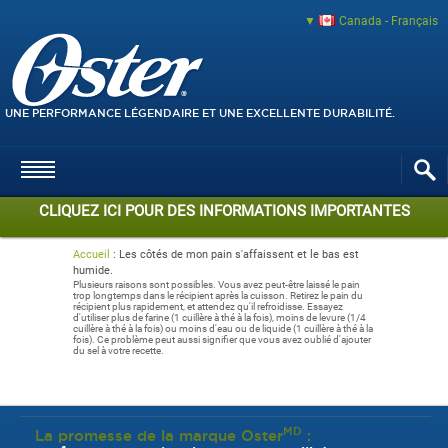
Canada - Français
UNE PERFORMANCE LÉGENDAIRE ET UNE EXCELLENTE DURABILITÉ.
CLIQUEZ ICI POUR DES INFORMATIONS IMPORTANTES
Accueil
:
Les côtés de mon pain s'affaissent et le bas est
humide.
Plusieurs raisons sont possibles. Vous avez peut-être laissé le pain
trop longtemps dans le récipient après la cuisson. Retirez le pain du
récipient plus rapidement, et attendez qu'il refroidisse. Essayez
d'utiliser plus de farine (1 cuillère à thé à la fois), moins de levure (1/4
cuillère à thé à la fois) ou moins d'eau ou de liquide (1 cuillère à thé à la
fois). Ce problème peut aussi signifier que vous avez oublié d'ajouter
du sel à votre recette.
MD
La promesse de la marque Oster
: