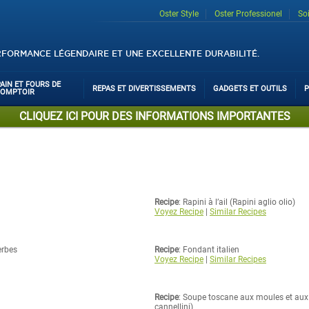
Oster Style
Oster Professionel
So
RFORMANCE LÉGENDAIRE ET UNE EXCELLENTE DURABILITÉ.
PAIN ET FOURS DE
REPAS ET DIVERTISSEMENTS
GADGETS ET OUTILS
P
COMPTOIR
CLIQUEZ ICI POUR DES INFORMATIONS IMPORTANTES
Recipe
: Rapini à l’ail (Rapini aglio olio)
Voyez Recipe
|
Similar Recipes
erbes
Recipe
: Fondant italien
Voyez Recipe
|
Similar Recipes
Recipe
: Soupe toscane aux moules et aux 
cannellini)