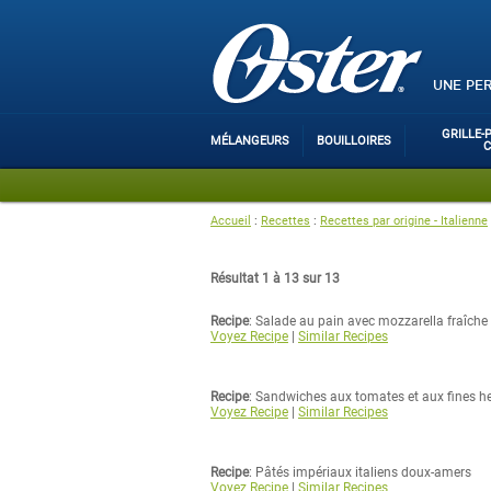
UNE PE
GRILLE-
MÉLANGEURS
BOUILLOIRES
Accueil
:
Recettes
:
Recettes par origine - Italienne
Résultat 1 à 13 sur 13
Recipe
: Salade au pain avec mozzarella fraîche
Voyez Recipe
|
Similar Recipes
Recipe
: Sandwiches aux tomates et aux fines h
Voyez Recipe
|
Similar Recipes
Recipe
: Pâtés impériaux italiens doux-amers
Voyez Recipe
|
Similar Recipes