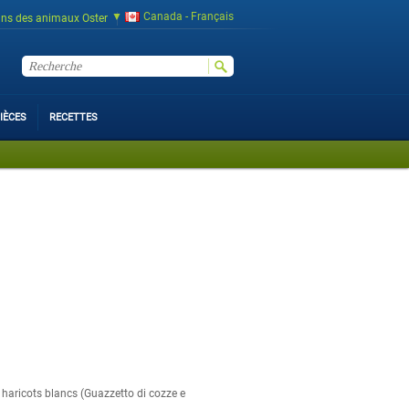
Canada - Français
ins des animaux Oster
IÈCES
RECETTES
haricots blancs (Guazzetto di cozze e