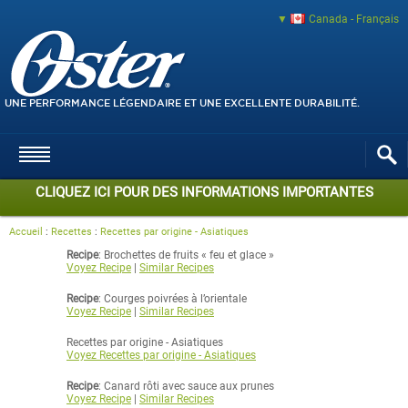
Canada - Français
UNE PERFORMANCE LÉGENDAIRE ET UNE EXCELLENTE DURABILITÉ.
CLIQUEZ ICI POUR DES INFORMATIONS IMPORTANTES
Accueil
:
Recettes
:
Recettes par origine - Asiatiques
Recipe
: Brochettes de fruits « feu et glace »
Voyez Recipe
|
Similar Recipes
Recipe
: Courges poivrées à l’orientale
Voyez Recipe
|
Similar Recipes
Recettes par origine - Asiatiques
Voyez Recettes par origine - Asiatiques
Recipe
: Canard rôti avec sauce aux prunes
Voyez Recipe
|
Similar Recipes