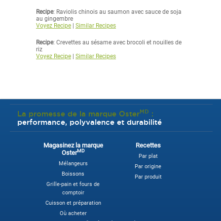
Recipe
: Raviolis chinois au saumon avec sauce de soja
au gingembre
Voyez Recipe
|
Similar Recipes
Recipe
: Crevettes au sésame avec brocoli et nouilles de
riz
Voyez Recipe
|
Similar Recipes
MD
La promesse de la marque Oster
:
performance, polyvalence et durabilité
Magasinez la marque
Recettes
MD
Oster
Par plat
Mélangeurs
Par origine
Boissons
Par produit
Grille-pain et fours de
comptoir
Cuisson et préparation
Où acheter