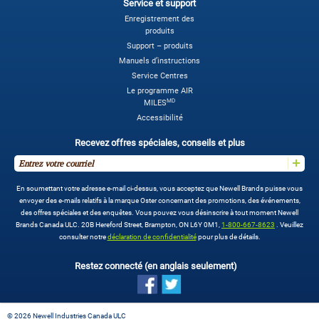
Service et support
Enregistrement des
produits
Support – produits
Manuels d’instructions
Service Centres
Le programme AIR
MD
MILES
Accessibilité
Recevez offres spéciales, conseils et plus
En soumettant votre adresse e-mail ci-dessus, vous acceptez que Newell Brands puisse vous
envoyer des e-mails relatifs à la marque Oster concernant des promotions, des événements,
des offres spéciales et des enquêtes. Vous pouvez vous désinscrire à tout moment Newell
Brands Canada ULC. 20B Hereford Street, Brampton, ON L6Y 0M1,
1-800-667-8623
. Veuillez
consulter notre
déclaration de confidentialité
pour plus de détails.
Restez connecté (en anglais seulement)
©
2026 Newell Industries Canada ULC