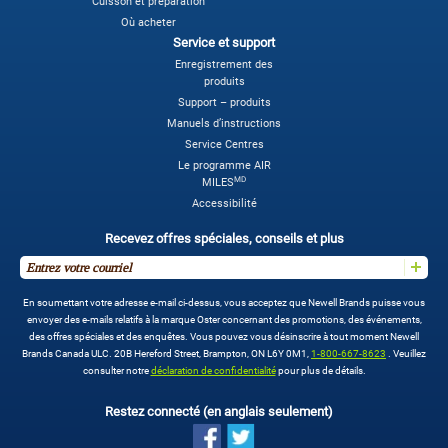
Cuisson et préparation
Où acheter
Service et support
Enregistrement des
produits
Support – produits
Manuels d’instructions
Service Centres
Le programme AIR
MD
MILES
Accessibilité
Recevez offres spéciales, conseils et plus
En soumettant votre adresse e-mail ci-dessus, vous acceptez que Newell Brands puisse vous
envoyer des e-mails relatifs à la marque Oster concernant des promotions, des événements,
des offres spéciales et des enquêtes. Vous pouvez vous désinscrire à tout moment Newell
Brands Canada ULC. 20B Hereford Street, Brampton, ON L6Y 0M1,
1-800-667-8623
. Veuillez
consulter notre
déclaration de confidentialité
pour plus de détails.
Restez connecté (en anglais seulement)