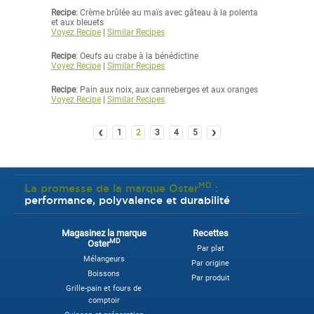
Recipe
: Crème brûlée au maïs avec gâteau à la polenta
et aux bleuets
Voyez Recipe
|
Similar Recipes
Recipe
: Oeufs au crabe à la bénédictine
Voyez Recipe
|
Similar Recipes
Recipe
: Pain aux noix, aux canneberges et aux oranges
Voyez Recipe
|
Similar Recipes
‹
›
1
2
3
4
5
MD
La promesse de la marque Oster
:
performance, polyvalence et durabilité
Magasinez la marque
Recettes
MD
Oster
Par plat
Mélangeurs
Par origine
Boissons
Par produit
Grille-pain et fours de
comptoir