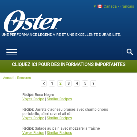
Canada - Français
UNE PERFORMANCE LÉGENDAIRE ET UNE EXCELLENTE DURABILITÉ.
CLIQUEZ ICI POUR DES INFORMATIONS IMPORTANTES
Accueil
:
Recettes
‹
›
1
2
3
4
5
Recipe
: Boca Negro
Voyez Recipe
|
Similar Recipes
Recipe
: Jarrets d’agneau braisés avec champignons
portobello, céleri-rave et ail rôti
Voyez Recipe
|
Similar Recipes
Recipe
: Salade au pain avec mozzarella fraîche
Voyez Recipe
|
Similar Recipes