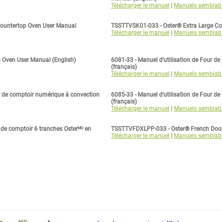
Télécharger le manuel
|
Manuels semblab
Countertop Oven User Manual
TSSTTVSK01-033 - Oster® Extra Large Co
Télécharger le manuel
|
Manuels semblab
p Oven User Manual (English)
6081-33 - Manuel d'utilisation de Four de
(français)
Télécharger le manuel
|
Manuels semblab
r de comptoir numérique à convection
6085-33 - Manuel d'utilisation de Four de
(français)
Télécharger le manuel
|
Manuels semblab
 de comptoir 6 tranches Osterᴹᴰ en
TSSTTVFDXLPP-033 - Oster® French Door 
Télécharger le manuel
|
Manuels semblab
MD