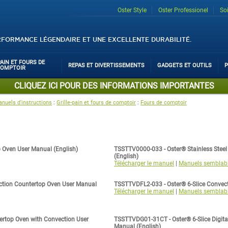
Oster Style
Oster Professionel
So
RFORMANCE LÉGENDAIRE ET UNE EXCELLENTE DURABILITÉ.
PAIN ET FOURS DE
REPAS ET DIVERTISSEMENTS
GADGETS ET OUTILS
P
COMPTOIR
CLIQUEZ ICI POUR DES INFORMATIONS IMPORTANTES
nuels d'instructions
:
Grille-pain et fours de comptoir
:
Fours de comptoir
p Oven User Manual (English)
TSSTTV0000-033 - Oster® Stainless Steel
(English)
Télécharger le manuel
|
Manuels semblab
ection Countertop Oven User Manual
TSSTTVDFL2-033 - Oster® 6-Slice Convect
Télécharger le manuel
|
Manuels semblab
ertop Oven with Convection User
TSSTTVDG01-31CT - Oster® 6-Slice Digita
Manual (English)