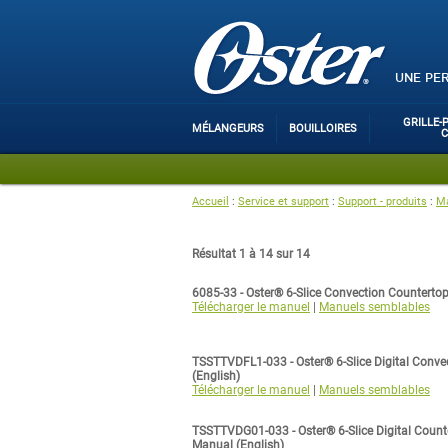
UNE PE
GRILLE-
MÉLANGEURS
BOUILLOIRES
Accueil
:
Service et support
:
Support - produits
:
Ma
Résultat 1 à 14 sur 14
6085-33 - Oster® 6-Slice Convection Counterto
Télécharger le manuel
|
Manuels semblables
TSSTTVDFL1-033 - Oster® 6-Slice Digital Conv
(English)
Télécharger le manuel
|
Manuels semblables
TSSTTVDG01-033 - Oster® 6-Slice Digital Count
Manual (English)