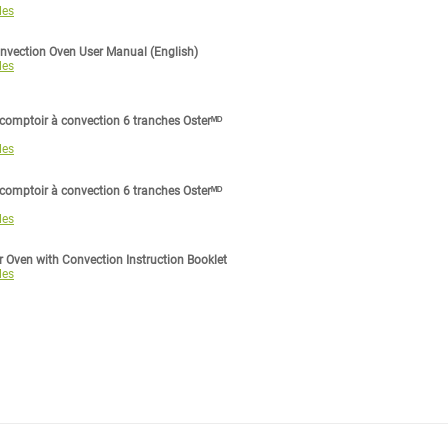
les
nvection Oven User Manual (English)
les
 comptoir à convection 6 tranches Osterᴹᴰ
les
 comptoir à convection 6 tranches Osterᴹᴰ
les
Oven with Convection Instruction Booklet
les