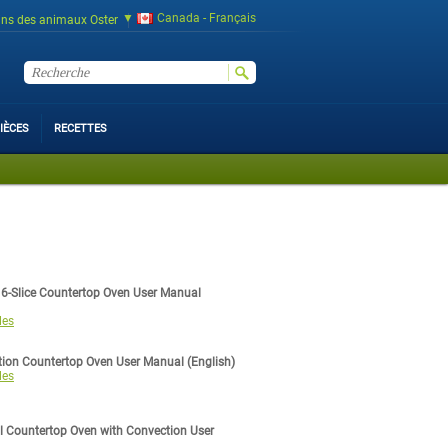
Canada - Français
ins des animaux Oster
IÈCES
RECETTES
 6-Slice Countertop Oven User Manual
les
ion Countertop Oven User Manual (English)
les
l Countertop Oven with Convection User