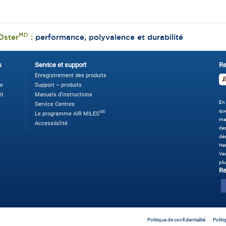
MD
Oster
:
performance, polyvalence et durabilité
s
Service et support
Re
Enregistrement des produits
ne
Support – produits
it
Manuels d’instructions
En 
Service Centres
que
MD
Le programme AIR MILES
ma
Accessibilité
des
dé
Her
Veu
plu
Re
Politique de confidentialité
Polit