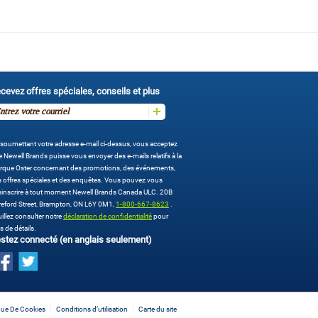
cevez offres spéciales, conseils et plus
soumettant votre adresse e-mail ci-dessus, vous acceptez
 Newell Brands puisse vous envoyer des e-mails relatifs à la
rque Oster concernant des promotions, des événements,
 offres spéciales et des enquêtes. Vous pouvez vous
sinscrire à tout moment Newell Brands Canada ULC. 20B
eford Street, Brampton, ON L6Y 0M1,
1-800-667-8623
.
illez consulter notre
déclaration de confidentialité
pour
s de détails.
stez connecté (en anglais seulement)
ique De Cookies
Conditions d’utilisation
Carte du site