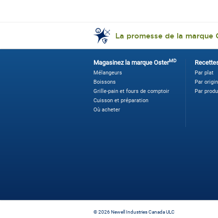
La promesse de la marque 
MD
Magasinez la marque Oster
Recette
Mélangeurs
Par plat
Boissons
Par origi
Grille-pain et fours de comptoir
Par produ
Cuisson et préparation
Où acheter
©
2026 Newell Industries Canada ULC