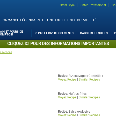
Oster Style
Oster Professionel
So
RFORMANCE LÉGENDAIRE ET UNE EXCELLENTE DURABILITÉ.
PAIN ET FOURS DE
REPAS ET DIVERTISSEMENTS
GADGETS ET OUTILS
P
COMPTOIR
CLIQUEZ ICI POUR DES INFORMATIONS IMPORTANTES
vres/encas
Recipe
: Riz sauvage « Confettis »
Voyez Recipe
|
Similar Recipes
Recipe
: Huîtres frites
Voyez Recipe
|
Similar Recipes
Recipe
: Salsa explosive
Voyez Recipe
|
Similar Recipes