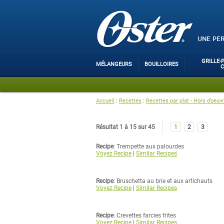
UNE PE
GRILLE-
MÉLANGEURS
BOUILLOIRES
Accueil
:
Recettes
:
Recettes par plat - Hors d’oeu
Résultat 1 à 15 sur 45
1
2
3
Recipe
: Trempette aux palourdes
Voyez Recipe
|
Similar Recipes
Recipe
: Bruschetta au brie et aux artichauts
Voyez Recipe
|
Similar Recipes
Recipe
: Crevettes farcies frites
Voyez Recipe
|
Similar Recipes