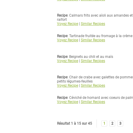
Recipe
: Calmars frits avec aïoli aux amandes e
raifort
Voyez Recipe
|
Similar Recipes
Recipe
: Tartinade fruitée au fromage à la crème
Voyez Recipe
|
Similar Recipes
Recipe
: Beignets au chili et au maïs
Voyez Recipe
|
Similar Recipes
Recipe
: Chair de crabe avec galettes de pommes 
petits légumes-feuilles
Voyez Recipe
|
Similar Recipes
Recipe
: Céviché de homard avec coeurs de palm
Voyez Recipe
|
Similar Recipes
Résultat 1 à 15 sur 45
1
2
3