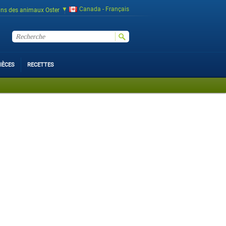
Canada - Français
ins des animaux Oster
IÈCES
RECETTES