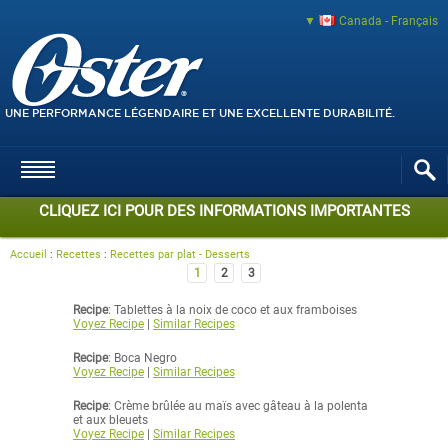
Canada - Français
UNE PERFORMANCE LÉGENDAIRE ET UNE EXCELLENTE DURABILITÉ.
CLIQUEZ ICI POUR DES INFORMATIONS IMPORTANTES
Accueil
:
Recettes
:
Recettes par plat - Desserts
1
2
3
Recipe
: Tablettes à la noix de coco et aux framboises
Voyez Recipe
|
Similar Recipes
Recipe
: Boca Negro
Voyez Recipe
|
Similar Recipes
Recipe
: Crème brûlée au maïs avec gâteau à la polenta
et aux bleuets
Voyez Recipe
|
Similar Recipes