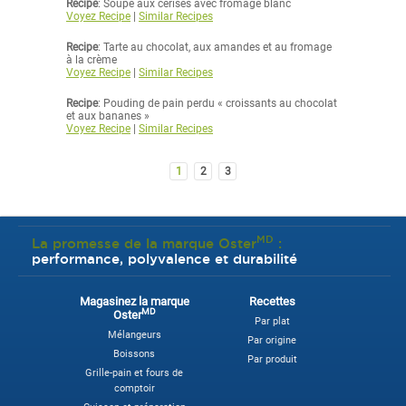
Recipe
: Soupe aux cerises avec fromage blanc
Voyez Recipe
|
Similar Recipes
Recipe
: Tarte au chocolat, aux amandes et au fromage
à la crème
Voyez Recipe
|
Similar Recipes
Recipe
: Pouding de pain perdu « croissants au chocolat
et aux bananes »
Voyez Recipe
|
Similar Recipes
1
2
3
MD
La promesse de la marque Oster
:
performance, polyvalence et durabilité
Magasinez la marque
Recettes
MD
Oster
Par plat
Mélangeurs
Par origine
Boissons
Par produit
Grille-pain et fours de
comptoir