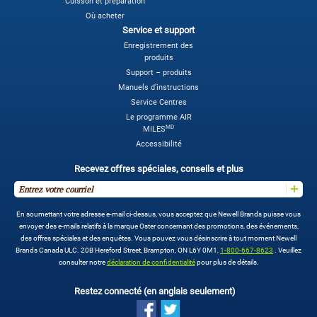
Cuisson et préparation
Où acheter
Service et support
Enregistrement des
produits
Support – produits
Manuels d’instructions
Service Centres
Le programme AIR
MD
MILES
Accessibilité
Recevez offres spéciales, conseils et plus
En soumettant votre adresse e-mail ci-dessus, vous acceptez que Newell Brands puisse vous
envoyer des e-mails relatifs à la marque Oster concernant des promotions, des événements,
des offres spéciales et des enquêtes. Vous pouvez vous désinscrire à tout moment Newell
Brands Canada ULC. 20B Hereford Street, Brampton, ON L6Y 0M1,
1-800-667-8623
. Veuillez
consulter notre
déclaration de confidentialité
pour plus de détails.
Restez connecté (en anglais seulement)