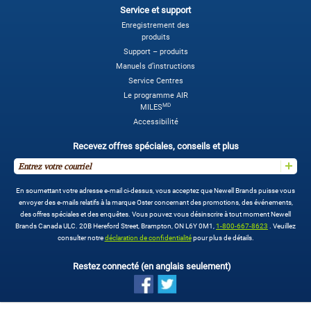
Service et support
Enregistrement des
produits
Support – produits
Manuels d’instructions
Service Centres
Le programme AIR
MD
MILES
Accessibilité
Recevez offres spéciales, conseils et plus
En soumettant votre adresse e-mail ci-dessus, vous acceptez que Newell Brands puisse vous
envoyer des e-mails relatifs à la marque Oster concernant des promotions, des événements,
des offres spéciales et des enquêtes. Vous pouvez vous désinscrire à tout moment Newell
Brands Canada ULC. 20B Hereford Street, Brampton, ON L6Y 0M1,
1-800-667-8623
. Veuillez
consulter notre
déclaration de confidentialité
pour plus de détails.
Restez connecté (en anglais seulement)