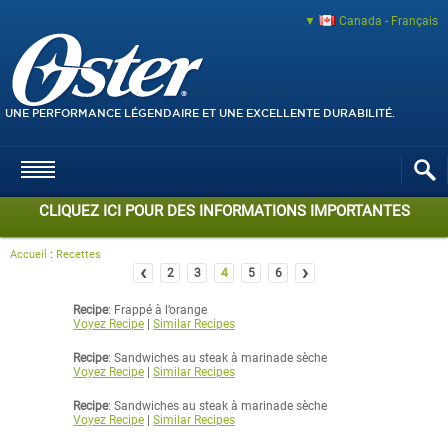
Canada - Français
UNE PERFORMANCE LÉGENDAIRE ET UNE EXCELLENTE DURABILITÉ.
CLIQUEZ ICI POUR DES INFORMATIONS IMPORTANTES
Accueil
:
Recettes
‹
›
2
3
4
5
6
Recipe
: Frappé à l’orange
Voyez Recipe
|
Similar Recipes
Recipe
: Sandwiches au steak à marinade sèche
Voyez Recipe
|
Similar Recipes
Recipe
: Sandwiches au steak à marinade sèche
Voyez Recipe
|
Similar Recipes