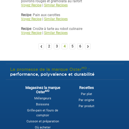
poivrons rouges et gremolata au raifort
Voyez Recipe
|
Similar Recipes
Recipe
: Pain aux carottes
Voyez Recipe
|
Similar Recipes
Recipe
: Croûte à tarte au robot culinaire
Voyez Recipe
|
Similar Recipes
‹
›
2
3
4
5
6
MD
La promesse de la marque Oster
:
performance, polyvalence et durabilité
Magasinez la marque
Recettes
MD
Oster
Par plat
Mélangeurs
Par origine
Boissons
Par produit
Grille-pain et fours de
comptoir
Cuisson et préparation
Où acheter