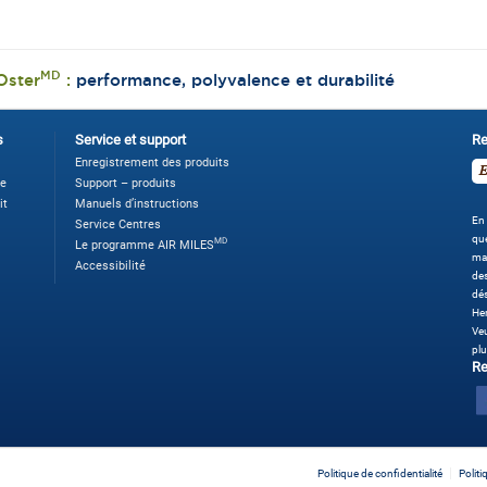
MD
Oster
:
performance, polyvalence et durabilité
s
Service et support
Re
Enregistrement des produits
ne
Support – produits
it
Manuels d’instructions
En 
Service Centres
que
MD
Le programme AIR MILES
ma
Accessibilité
des
dé
Her
Veu
plu
Re
Politique de confidentialité
Polit