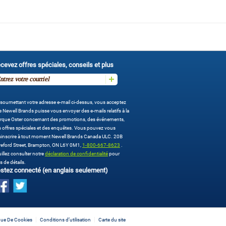
cevez offres spéciales, conseils et plus
soumettant votre adresse e-mail ci-dessus, vous acceptez
 Newell Brands puisse vous envoyer des e-mails relatifs à la
rque Oster concernant des promotions, des événements,
 offres spéciales et des enquêtes. Vous pouvez vous
sinscrire à tout moment Newell Brands Canada ULC. 20B
eford Street, Brampton, ON L6Y 0M1,
1-800-667-8623
.
illez consulter notre
déclaration de confidentialité
pour
s de détails.
stez connecté (en anglais seulement)
ique De Cookies
Conditions d’utilisation
Carte du site