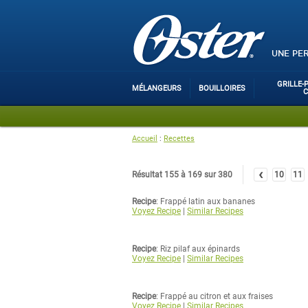
UNE PE
GRILLE-
MÉLANGEURS
BOUILLOIRES
Accueil
:
Recettes
‹
Résultat 155 à 169 sur 380
10
11
Recipe
: Frappé latin aux bananes
Voyez Recipe
|
Similar Recipes
Recipe
: Riz pilaf aux épinards
Voyez Recipe
|
Similar Recipes
Recipe
: Frappé au citron et aux fraises
Voyez Recipe
|
Similar Recipes