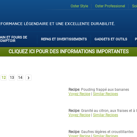
Oster Style
Oster Professionel
So
RFORMANCE LÉGENDAIRE ET UNE EXCELLENTE DURABILITÉ.
PAIN ET FOURS DE
REPAS ET DIVERTISSEMENTS
GADGETS ET OUTILS
P
COMPTOIR
CLIQUEZ ICI POUR DES INFORMATIONS IMPORTANTES
›
12
13
14
Recipe
: Pouding frappé aux bananes
Voyez Recipe
|
Similar Recipes
Recipe
: Granité au citron, aux fraises et à
Voyez Recipe
|
Similar Recipes
Recipe
: Gaufres légères et croustillantes
Voyez Recipe
|
Similar Recipes