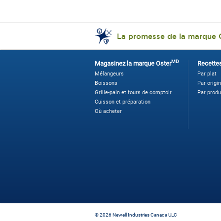
La promesse de la marque 
MD
Magasinez la marque Oster
Recette
Mélangeurs
Par plat
Boissons
Par origi
Grille-pain et fours de comptoir
Par produ
Cuisson et préparation
Où acheter
©
2026 Newell Industries Canada ULC