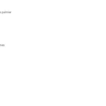
e palmier
umes