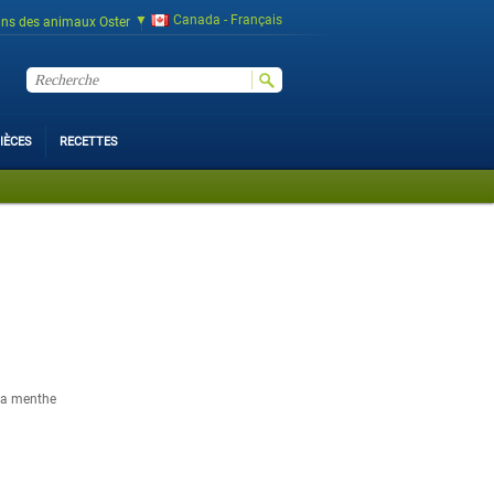
Canada - Français
ins des animaux Oster
IÈCES
RECETTES
 la menthe