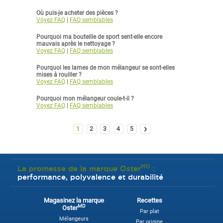
Où puis-je acheter des pièces ?
Voyez FAQ
|
FAQ semblables
Pourquoi ma bouteille de sport sent-elle encore
mauvais après le nettoyage ?
Voyez FAQ
|
FAQ semblables
Pourquoi les lames de mon mélangeur se sont-elles
mises à rouiller ?
Voyez FAQ
|
FAQ semblables
Pourquoi mon mélangeur coule-t-il ?
Voyez FAQ
|
FAQ semblables
›
1
2
3
4
5
MD
La promesse de la marque Oster
:
performance, polyvalence et durabilité
Magasinez la marque
Recettes
MD
Oster
Par plat
Mélangeurs
Par origine