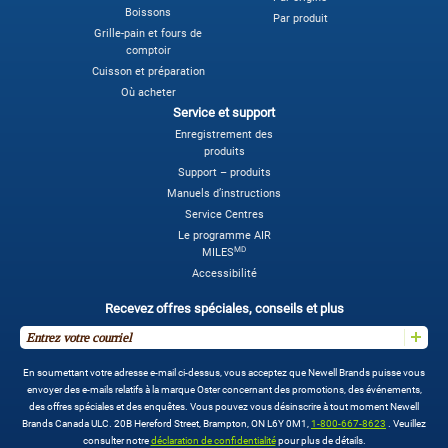
Boissons
Par produit
Grille-pain et fours de
comptoir
Cuisson et préparation
Où acheter
Service et support
Enregistrement des
produits
Support – produits
Manuels d’instructions
Service Centres
Le programme AIR
MD
MILES
Accessibilité
Recevez offres spéciales, conseils et plus
En soumettant votre adresse e-mail ci-dessus, vous acceptez que Newell Brands puisse vous
envoyer des e-mails relatifs à la marque Oster concernant des promotions, des événements,
des offres spéciales et des enquêtes. Vous pouvez vous désinscrire à tout moment Newell
Brands Canada ULC. 20B Hereford Street, Brampton, ON L6Y 0M1,
1-800-667-8623
. Veuillez
consulter notre
déclaration de confidentialité
pour plus de détails.