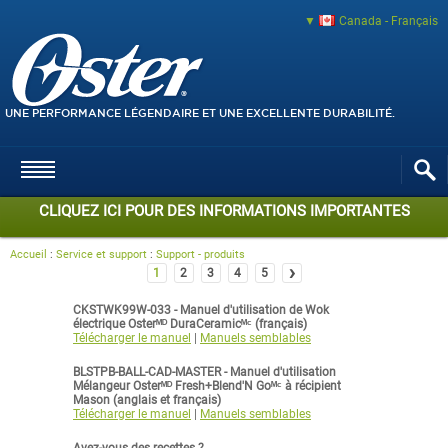
Canada - Français
UNE PERFORMANCE LÉGENDAIRE ET UNE EXCELLENTE DURABILITÉ.
CLIQUEZ ICI POUR DES INFORMATIONS IMPORTANTES
Accueil
:
Service et support
:
Support - produits
›
1
2
3
4
5
CKSTWK99W-033 - Manuel d'utilisation de Wok
électrique Osterᴹᴰ DuraCeramicᴹᶜ (français)
Télécharger le manuel
|
Manuels semblables
BLSTPB-BALL-CAD-MASTER - Manuel d'utilisation
Mélangeur Osterᴹᴰ Fresh+Blend'N Goᴹᶜ à récipient
Mason (anglais et français)
Télécharger le manuel
|
Manuels semblables