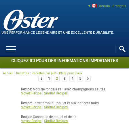
Canada - Français
UNE PERFORMANCE LÉGENDAIRE ET UNE EXCELLENTE DURABILITÉ.
CLIQUEZ ICI POUR DES INFORMATIONS IMPORTANTES
Accueil
:
Recettes
:
Recettes par plat - Plats principaux
‹
›
1
2
3
4
5
Recipe
: Noix de ronde à l’ail avec champignons sautés
Voyez Recipe
|
Similar Recipes
Recipe
: Tarte tamal au poulet et aux haricots noirs
Voyez Recipe
|
Similar Recipes
Recipe
: Casserole de poulet et de riz
Voyez Recipe
|
Similar Recipes