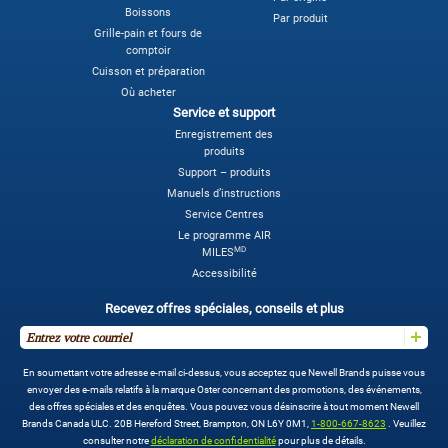
Boissons
Par produit
Grille-pain et fours de
comptoir
Cuisson et préparation
Où acheter
Service et support
Enregistrement des
produits
Support – produits
Manuels d’instructions
Service Centres
Le programme AIR
MD
MILES
Accessibilité
Recevez offres spéciales, conseils et plus
En soumettant votre adresse e-mail ci-dessus, vous acceptez que Newell Brands puisse vous
envoyer des e-mails relatifs à la marque Oster concernant des promotions, des événements,
des offres spéciales et des enquêtes. Vous pouvez vous désinscrire à tout moment Newell
Brands Canada ULC. 20B Hereford Street, Brampton, ON L6Y 0M1,
1-800-667-8623
. Veuillez
consulter notre
déclaration de confidentialité
pour plus de détails.