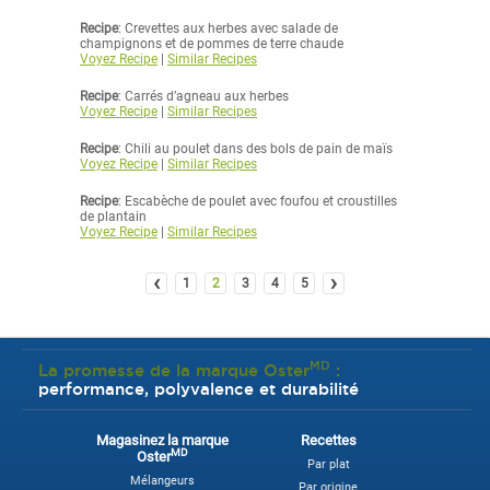
Recipe
: Crevettes aux herbes avec salade de
champignons et de pommes de terre chaude
Voyez Recipe
|
Similar Recipes
Recipe
: Carrés d’agneau aux herbes
Voyez Recipe
|
Similar Recipes
Recipe
: Chili au poulet dans des bols de pain de maïs
Voyez Recipe
|
Similar Recipes
Recipe
: Escabèche de poulet avec foufou et croustilles
de plantain
Voyez Recipe
|
Similar Recipes
‹
›
1
2
3
4
5
MD
La promesse de la marque Oster
:
performance, polyvalence et durabilité
Magasinez la marque
Recettes
MD
Oster
Par plat
Mélangeurs
Par origine