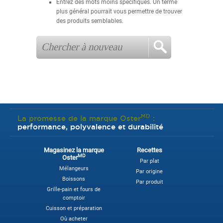
Entrez des mots moins spécifiques. Un terme
plus général pourrait vous permettre de trouver
des produits semblables.
MD
La promesse de la marque Oster
:
performance, polyvalence et durabilité
Magasinez la marque
Recettes
MD
Oster
Par plat
Mélangeurs
Par origine
Boissons
Par produit
Grille-pain et fours de
comptoir
Cuisson et préparation
Où acheter