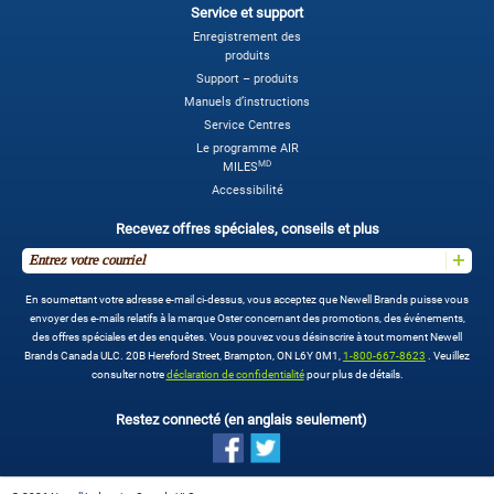
Service et support
Enregistrement des
produits
Support – produits
Manuels d’instructions
Service Centres
Le programme AIR
MD
MILES
Accessibilité
Recevez offres spéciales, conseils et plus
En soumettant votre adresse e-mail ci-dessus, vous acceptez que Newell Brands puisse vous
envoyer des e-mails relatifs à la marque Oster concernant des promotions, des événements,
des offres spéciales et des enquêtes. Vous pouvez vous désinscrire à tout moment Newell
Brands Canada ULC. 20B Hereford Street, Brampton, ON L6Y 0M1,
1-800-667-8623
. Veuillez
consulter notre
déclaration de confidentialité
pour plus de détails.
Restez connecté (en anglais seulement)