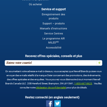
Où acheter
Service et support
Enregistrement des
produits
Support – produits
Manuels d’instructions
Service Centres
Le programme AIR
MD
MILES
Accessibilité
Recevez offres spéciales, conseils et plus
En soumettant votre adresse e-mail ci-dessus, vous acceptez que Newell Brands puisse vous
envoyer des e-mails relatifs à la marque Oster concernant des promotions, des événements,
des offres spéciales et des enquêtes. Vous pouvez vous désinscrire à tout moment Newell
Brands Canada ULC. 20B Hereford Street, Brampton, ON L6Y 0M1,
1-800-667-8623
. Veuillez
consulter notre
déclaration de confidentialité
pour plus de détails.
Restez connecté (en anglais seulement)