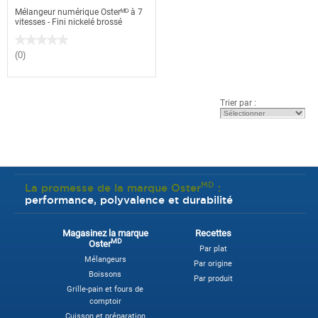
Mélangeur numérique Osterᴹᴰ à 7
vitesses - Fini nickelé brossé
★★★★★
★★★★★
Aucune
(0)
note
pour
Mélangeur
numérique
Osterᴹᴰ
Trier par :
à
7
vitesses
-
Fini
nickelé
brossé
MD
La promesse de la marque Oster
:
performance, polyvalence et durabilité
Magasinez la marque
Recettes
MD
Oster
Par plat
Mélangeurs
Par origine
Boissons
Par produit
Grille-pain et fours de
comptoir
Cuisson et préparation