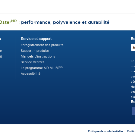
MD
Oster
:
performance, polyvalence et durabilité
s
Service et support
Re
Enregistrement des produits
ne
Support – produits
it
Manuels d’instructions
En 
Service Centres
que
MD
Le programme AIR MILES
ma
Accessibilité
des
dé
Her
Veu
plu
Re
Politique de confidentialité
Polit