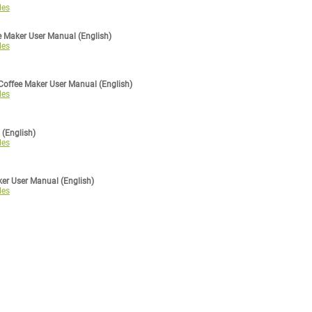
les
 Maker User Manual (English)
les
offee Maker User Manual (English)
les
 (English)
les
ker User Manual (English)
les