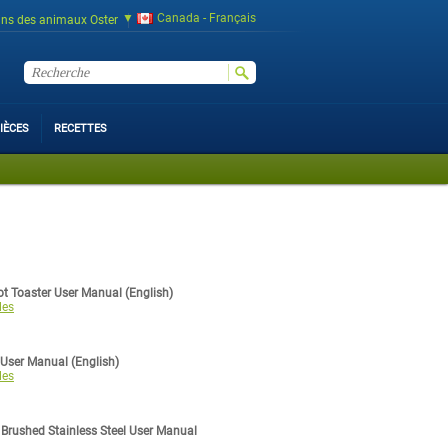
Canada - Français
ins des animaux Oster
IÈCES
RECETTES
t Toaster User Manual (English)
les
 User Manual (English)
les
 Brushed Stainless Steel User Manual