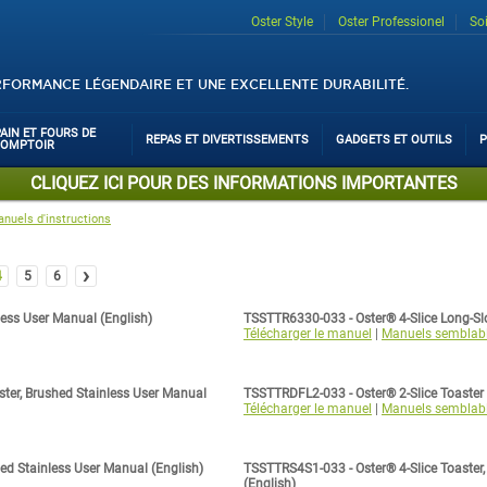
Oster Style
Oster Professionel
So
RFORMANCE LÉGENDAIRE ET UNE EXCELLENTE DURABILITÉ.
PAIN ET FOURS DE
REPAS ET DIVERTISSEMENTS
GADGETS ET OUTILS
P
COMPTOIR
CLIQUEZ ICI POUR DES INFORMATIONS IMPORTANTES
nuels d'instructions
›
4
5
6
less User Manual (English)
TSSTTR6330-033 - Oster® 4-Slice Long-Slo
Télécharger le manuel
|
Manuels semblab
ster, Brushed Stainless User Manual
TSSTTRDFL2-033 - Oster® 2-Slice Toaster
Télécharger le manuel
|
Manuels semblab
ed Stainless User Manual (English)
TSSTTRS4S1-033 - Oster® 4-Slice Toaster,
(English)