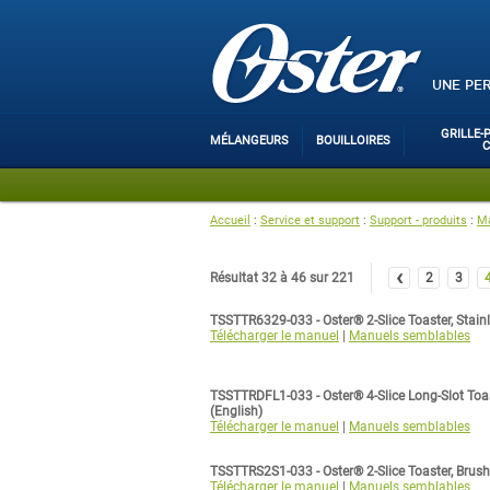
UNE PE
GRILLE-
MÉLANGEURS
BOUILLOIRES
Accueil
:
Service et support
:
Support - produits
:
Ma
‹
Résultat 32 à 46 sur 221
2
3
TSSTTR6329-033 - Oster® 2-Slice Toaster, Stain
Télécharger le manuel
|
Manuels semblables
TSSTTRDFL1-033 - Oster® 4-Slice Long-Slot Toa
(English)
Télécharger le manuel
|
Manuels semblables
TSSTTRS2S1-033 - Oster® 2-Slice Toaster, Brush
Télécharger le manuel
|
Manuels semblables