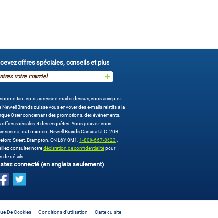
cevez offres spéciales, conseils et plus
soumettant votre adresse e-mail ci-dessus, vous acceptez
 Newell Brands puisse vous envoyer des e-mails relatifs à la
rque Oster concernant des promotions, des événements,
 offres spéciales et des enquêtes. Vous pouvez vous
sinscrire à tout moment Newell Brands Canada ULC. 20B
eford Street, Brampton, ON L6Y 0M1,
1-800-667-8623
.
illez consulter notre
déclaration de confidentialité
pour
s de détails.
stez connecté (en anglais seulement)
ique De Cookies
Conditions d’utilisation
Carte du site