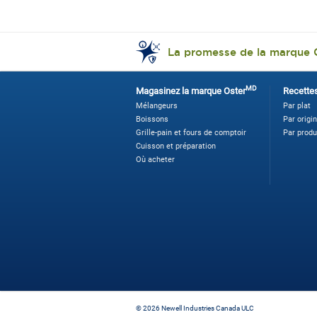
La promesse de la marque 
MD
Magasinez la marque Oster
Recette
Mélangeurs
Par plat
Boissons
Par origi
Grille-pain et fours de comptoir
Par produ
Cuisson et préparation
Où acheter
©
2026 Newell Industries Canada ULC