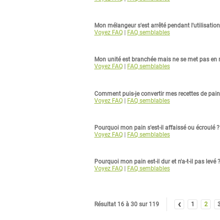
Mon mélangeur s'est arrêté pendant l'utilisation.
Voyez FAQ
|
FAQ semblables
Mon unité est branchée mais ne se met pas en m
Voyez FAQ
|
FAQ semblables
Comment puis-je convertir mes recettes de pai
Voyez FAQ
|
FAQ semblables
Pourquoi mon pain s'est-il affaissé ou écroulé ?
Voyez FAQ
|
FAQ semblables
Pourquoi mon pain est-il dur et n'a-t-il pas levé 
Voyez FAQ
|
FAQ semblables
‹
Résultat 16 à 30 sur 119
1
2