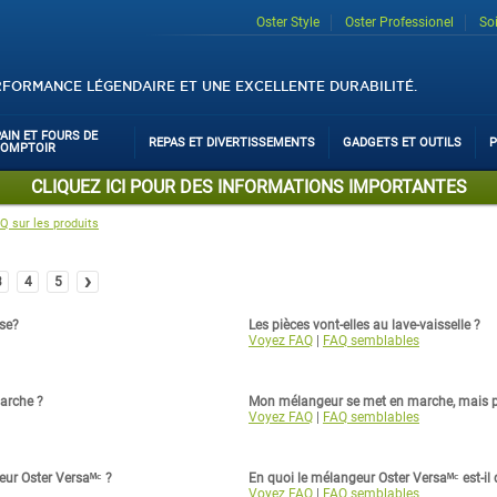
Oster Style
Oster Professionel
So
RFORMANCE LÉGENDAIRE ET UNE EXCELLENTE DURABILITÉ.
PAIN ET FOURS DE
REPAS ET DIVERTISSEMENTS
GADGETS ET OUTILS
P
COMPTOIR
CLIQUEZ ICI POUR DES INFORMATIONS IMPORTANTES
Q sur les produits
›
3
4
5
ase?
Les pièces vont-elles au lave-vaisselle ?
Voyez FAQ
|
FAQ semblables
arche ?
Mon mélangeur se met en marche, mais po
Voyez FAQ
|
FAQ semblables
eur Oster Versaᴹᶜ ?
En quoi le mélangeur Oster Versaᴹᶜ est-il 
Voyez FAQ
|
FAQ semblables