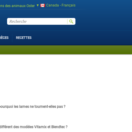
Canada - Français
ins des animaux Oster
IÈCES
RECETTES
urquoi les lames ne tournent-elles pas ?
différent des modèles Vitamix et Blendtec ?