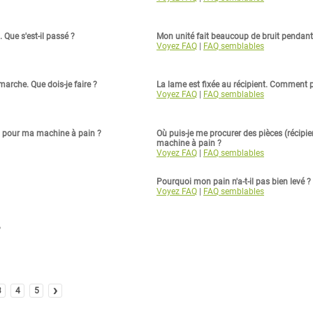
 Que s'est-il passé ?
Mon unité fait beaucoup de bruit pendant 
Voyez FAQ
|
FAQ semblables
arche. Que dois-je faire ?
La lame est fixée au récipient. Comment pu
Voyez FAQ
|
FAQ semblables
n pour ma machine à pain ?
Où puis-je me procurer des pièces (récipien
machine à pain ?
Voyez FAQ
|
FAQ semblables
Pourquoi mon pain n'a-t-il pas bien levé ?
Voyez FAQ
|
FAQ semblables
?
›
3
4
5