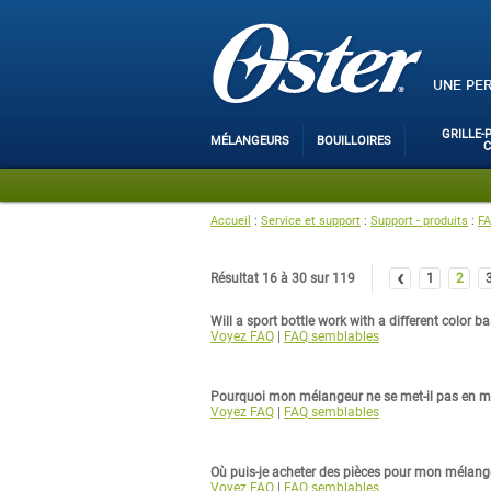
UNE PE
GRILLE-
MÉLANGEURS
BOUILLOIRES
Accueil
:
Service et support
:
Support - produits
:
FA
‹
Résultat 16 à 30 sur 119
1
2
Will a sport bottle work with a different color b
Voyez FAQ
|
FAQ semblables
Pourquoi mon mélangeur ne se met-il pas en m
Voyez FAQ
|
FAQ semblables
Où puis-je acheter des pièces pour mon mélang
Voyez FAQ
|
FAQ semblables