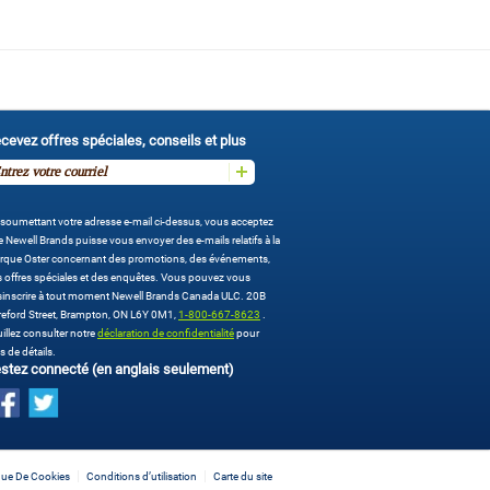
cevez offres spéciales, conseils et plus
soumettant votre adresse e-mail ci-dessus, vous acceptez
 Newell Brands puisse vous envoyer des e-mails relatifs à la
rque Oster concernant des promotions, des événements,
 offres spéciales et des enquêtes. Vous pouvez vous
sinscrire à tout moment Newell Brands Canada ULC. 20B
eford Street, Brampton, ON L6Y 0M1,
1-800-667-8623
.
illez consulter notre
déclaration de confidentialité
pour
s de détails.
stez connecté (en anglais seulement)
ique De Cookies
Conditions d’utilisation
Carte du site