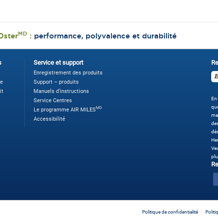
MD
Oster
:
performance, polyvalence et durabilité
s
Service et support
Re
Enregistrement des produits
ne
Support – produits
it
Manuels d’instructions
En 
Service Centres
que
MD
Le programme AIR MILES
ma
Accessibilité
des
dé
Her
Veu
plu
Re
Politique de confidentialité
Polit